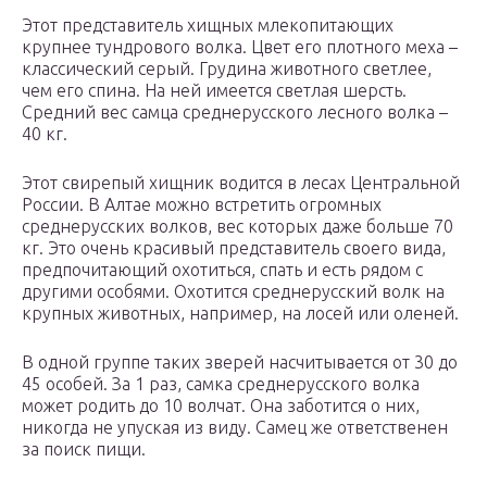
Этот представитель хищных млекопитающих
крупнее тундрового волка. Цвет его плотного меха –
классический серый. Грудина животного светлее,
чем его спина. На ней имеется светлая шерсть.
Средний вес самца среднерусского лесного волка –
40 кг.
Этот свирепый хищник водится в лесах Центральной
России. В Алтае можно встретить огромных
среднерусских волков, вес которых даже больше 70
кг. Это очень красивый представитель своего вида,
предпочитающий охотиться, спать и есть рядом с
другими особями. Охотится среднерусский волк на
крупных животных, например, на лосей или оленей.
В одной группе таких зверей насчитывается от 30 до
45 особей. За 1 раз, самка среднерусского волка
может родить до 10 волчат. Она заботится о них,
никогда не упуская из виду. Самец же ответственен
за поиск пищи.