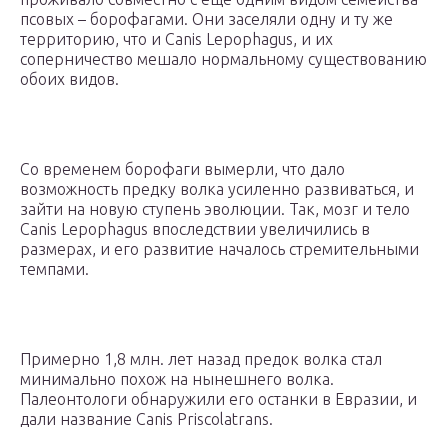
псовых – борофагами. Они заселяли одну и ту же
территорию, что и Canis Lepophagus, и их
соперничество мешало нормальному существованию
обоих видов.
Со временем борофаги вымерли, что дало
возможность предку волка усиленно развиваться, и
зайти на новую ступень эволюции. Так, мозг и тело
Canis Lepophagus впоследствии увеличились в
размерах, и его развитие началось стремительными
темпами.
Примерно 1,8 млн. лет назад предок волка стал
минимально похож на нынешнего волка.
Палеонтологи обнаружили его останки в Евразии, и
дали название Canis Priscolatrans.