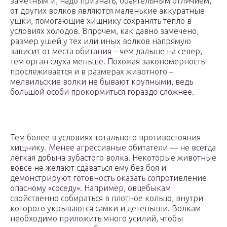
заметным и, надо признать, обаятельным отличием,
от других волков являются маленькие аккуратные
ушки, помогающие хищнику сохранять тепло в
условиях холодов. Впрочем, как давно замечено,
размер ушей у тех или иных волков напрямую
зависит от места обитания – чем дальше на север,
тем орган слуха меньше. Похожая закономерность
прослеживается и в размерах животного –
мелвильские волки не бывают крупными, ведь
большой особи прокормиться гораздо сложнее.
Тем более в условиях тотального противостояния
хищнику. Менее агрессивные обитатели — не всегда
легкая добыча зубастого волка. Некоторые животные
вовсе не желают сдаваться ему без боя и
демонстрируют готовность оказать сопротивление
опасному «соседу». Например, овцебыкам
свойственно собираться в плотное кольцо, внутри
которого укрываются самки и детеныши. Волкам
необходимо приложить много усилий, чтобы