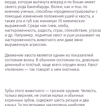
морда, которая вытянута вперед и по бокам имеет
своего рода бакенбарды. Волки, как и псы, по
мнению ученых, способны «продемонстрировать» с
помощью изменения положения ушей и хвоста, а
также рта и губ как минимум 10 мимических
выражений. Среди них гнев, злоба,
настороженность, радость, страх, спокойствие, угроза
и др. Например, поднятые хвост и уши указывают на
настороженность животного или даже явно
выраженную агрессию.
Движение хвоста является одним из показателей
состояния волка. В обычном состоянии он, довольно
длинный и толстый, чаще всего опущен вниз. Хвост
«поленом» — так говорят о нем охотники.
Зубы этого животного — грозное оружие. Челюсть,
только верхняя, не считая малых и обычных
коренных зубов, содержит шесть резцов и два
клыка. За последними закреплена наиболее