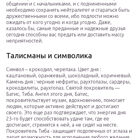
общении и с начальниками, и с подчиненными
необходимо сохранять нейтралитет и стараться быть
дружественными со всеми, ибо подлости можно
ожидать от кого угодно и когда угодно. Даже,
казалось бы, самые преданные и надежные друзья
сегодня способны вас предать или доставить массу
неприятностей.
Талисманы и символика
Символ – крокодил, черепаха. Цвет дня :
каштановый, оранжевый, шоколадный, коричневый.
Камень дня : черные нефриты, раухтопазы, сардеры,
крокодилиты, раухтопаз. Святой покровитель —
Батис, Тиба. Ангел этого дня, Батис,
покровительствует музам, вдохновению, помогает
людям, которые активно действуют и достигают
своего. Это еще раз подтверждает, что энергия дня
23-го будет способствовать удаче там, где ее
достигают, стремятся к ней, а не сидят на месте.
Покровитель Тиба -защищает подопечных от зглаза и
дарит возможность для исполнения любого желания.