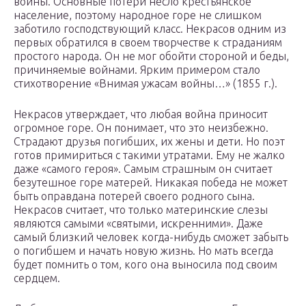
войны. Основные потери несло крестьянское
население, поэтому народное горе не слишком
заботило господствующий класс. Некрасов одним из
первых обратился в своем творчестве к страданиям
простого народа. Он не мог обойти стороной и беды,
причиняемые войнами. Ярким примером стало
стихотворение «Внимая ужасам войны…» (1855 г.).
Некрасов утверждает, что любая война приносит
огромное горе. Он понимает, что это неизбежно.
Страдают друзья погибших, их жены и дети. Но поэт
готов примириться с такими утратами. Ему не жалко
даже «самого героя». Самым страшным он считает
безутешное горе матерей. Никакая победа не может
быть оправдана потерей своего родного сына.
Некрасов считает, что только материнские слезы
являются самыми «святыми, искренними». Даже
самый близкий человек когда-нибудь сможет забыть
о погибшем и начать новую жизнь. Но мать всегда
будет помнить о том, кого она выносила под своим
сердцем.