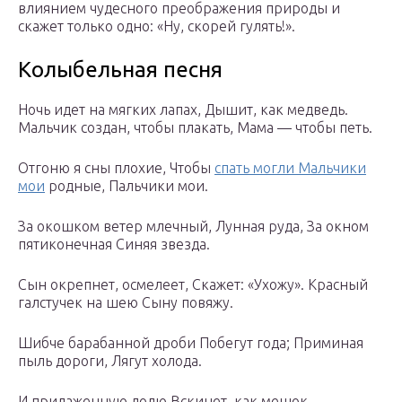
влиянием чудесного преображения природы и
скажет только одно: «Ну, скорей гулять!».
Колыбельная песня
Ночь идет на мягких лапах, Дышит, как медведь.
Мальчик создан, чтобы плакать, Мама — чтобы петь.
Отгоню я сны плохие, Чтобы
спать могли Мальчики
мои
родные, Пальчики мои.
За окошком ветер млечный, Лунная руда, За окном
пятиконечная Синяя звезда.
Сын окрепнет, осмелеет, Скажет: «Ухожу». Красный
галстучек на шею Сыну повяжу.
Шибче барабанной дроби Побегут года; Приминая
пыль дороги, Лягут холода.
И прилаженную долю Вскинет, как мешок,