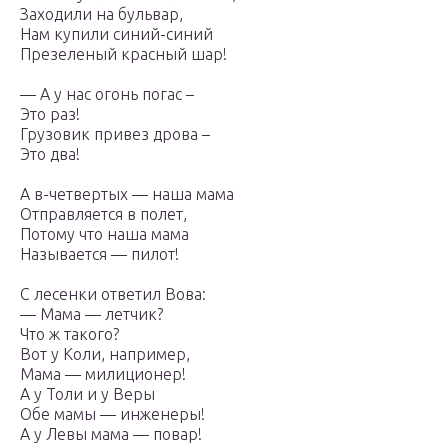
Заходили на бульвар,
Нам купили синий-синий
Презеленый красный шар!
— А у нас огонь погас –
Это раз!
Грузовик привез дрова –
Это два!
А в-четвертых — наша мама
Отправляется в полет,
Потому что наша мама
Называется — пилот!
С лесенки ответил Вова:
— Мама — летчик?
Что ж такого?
Вот у Коли, например,
Мама — милиционер!
А у Толи и у Веры
Обе мамы — инженеры!
А у Левы мама — повар!