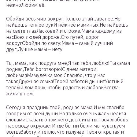
нежноЛюбим её.
Обойди весь мир вокруг,Только знай заранее:Не
найдешь теплее рукИ нежнее маминых.Не найдешь
на свете глазЛасковей и строже.Мама каждому из
насВсех людей дороже.Сто путей, дорог
вокругОбойди по свету:Мама – самый лучший
друг,Лучше мамы – нету!
Ты, мама, как подруга мне,Я так тебя люблю!Ты самая
родная,Тебя боготворю!С днем матери,
любимаяМамулечка моя!Спасибо, что у нас
такаяДружная семья!Твоей заботой дышитУютный
теплый дом!Хочу, чтобы радость и любовьВсегда
жили в нем!
Сегодня праздник твой, родная мама,И мы спасибо
говорим от всей души.Но только очень жаль нельзя
словамиСказать о том чего достойна ты.Твоя любовь
нас всюду окружаетИ где бы ни были мы чувствуем
всегдаЗаботу и тепло, что излучаетТвоя открытая и