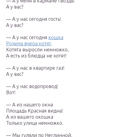
— А у меня в кармане гвоздь!
А у вас?
— А у нас сегодня гость!
А у вас?
— А у нас сегодня
кошка
Родила вчера котят
.
Котята выросли немножко,
А есть из блюдца не хотят!
— А у нас в квартире газ!
А у вас?
— А у нас водопровод!
Вот!
— А из нашего окна
Площадь Красная видна!
А из вашего окошка
Только улица немножко.
— Мы гуляли по Неглинной,