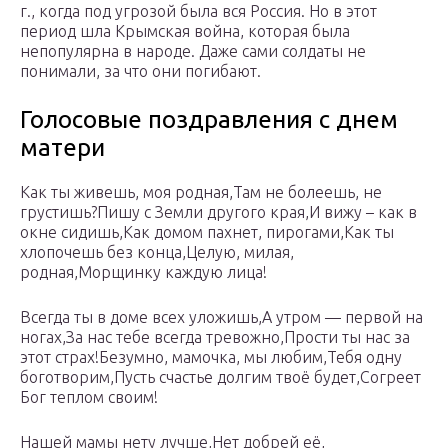
г., когда под угрозой была вся Россия. Но в этот
период шла Крымская война, которая была
непопулярна в народе. Даже сами солдаты не
понимали, за что они погибают.
Голосовые поздравления с днем
матери
Как ты живешь, моя родная,Там не болеешь, не
грустишь?Пишу с Земли другого края,И вижу – как в
окне сидишь,Как домом пахнет, пирогами,Как ты
хлопочешь без конца,Целую, милая,
родная,Морщинку каждую лица!
Всегда ты в доме всех уложишь,А утром — первой на
ногах,За нас тебе всегда тревожно,Прости ты нас за
этот страх!Безумно, мамочка, мы любим,Тебя одну
боготворим,Пусть счастье долгим твоё будет,Согреет
Бог теплом своим!
Нашей мамы нету лучше,Нет добрей её,