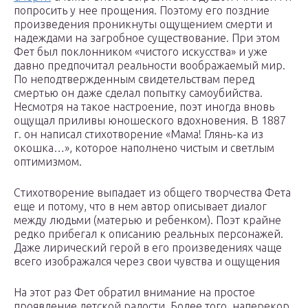
попросить у нее прощения. Поэтому его поздние
произведения проникнуты ощущением смерти и
надеждами на загробное существование. При этом
Фет был поклонником «чистого искусства» и уже
давно предпочитал реальности воображаемый мир.
По неподтвержденным свидетельствам перед
смертью он даже сделал попытку самоубийства.
Несмотря на такое настроение, поэт иногда вновь
ощущал приливы юношеского вдохновения. В 1887
г. он написал стихотворение «Мама! Глянь-ка из
окошка…», которое наполнено чистым и светлым
оптимизмом.
Стихотворение выпадает из общего творчества Фета
еще и потому, что в нем автор описывает диалог
между людьми (матерью и ребенком). Поэт крайне
редко прибегал к описанию реальных персонажей.
Даже лирический герой в его произведениях чаще
всего изображался через свои чувства и ощущения
На этот раз Фет обратил внимание на простое
проявление детской радости. Более того, наперекор