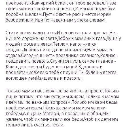
прекрасныхКак яркий букет, он тебе даровал.Глаза
твои смотрят спокойно и нежно,И мягкость улыбки
подобна шелкам.Пусть счастье раскинется морем
безбрежным,Иди по надежным успеха следам!
Стихи посвящали поэтыИ песни слагали про вас.Нет
ничего дороже на светеДобрых маминых глаз.Душа у
людей просветляется,Теплом наполняется
сердце.Любовь никогда не кончается,Нам мама ее
отдала.Сегодня в честь праздника славного,Родная,
поздравить позволь.Случится пусть самое главное,-
Как в детстве, ты будешь со мной.Здоровья и
процветанияЖелаю тебе от души.Ты будешь всегда
воплощениемИзящества и красоты!
Только мамы нас любят не за что-то, а просто,Только
лишь потому, что мы есть, мы живем,Только к мамам
идем мы по важным вопросам,Только им свои беды,
проблемы несем.Посвящаем мы мамам успехи,
победы,А в День Матери, в праздник любви,Мы
желаем, чтоб их миновали все беды,Чтоб их дети им
только лишь счастье несли.