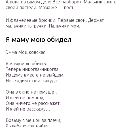
А пока на самом деле Все наоборот: Мальчик спит в
своей постели. Мама же — поет.
И фланелевые брючки, Первые свои, Держат
мальчикины ручки, Пальчики мои.
Я маму мою обидел
Эмма Мошковская
Я мамy мою обидел,
Теперь никогда-никогда
Из домy вместе не выйдем,
Не сходим с ней никyда.
Она в окно не помашет,
И я ей не помашу,
Она ничего не расскажет,
И я ей не расскажу…
Возьму я мешок за плечи,
Я хлеба кyсок найду,