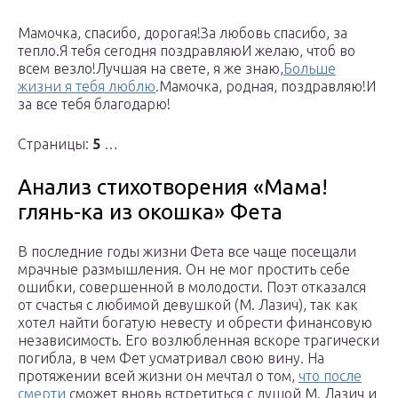
Мамочка, спасибо, дорогая!За любовь спасибо, за
тепло.Я тебя сегодня поздравляюИ желаю, чтоб во
всем везло!Лучшая на свете, я же знаю,
Больше
жизни я тебя люблю
.Мамочка, родная, поздравляю!И
за все тебя благодарю!
Страницы:
5
…
Анализ стихотворения «Мама!
глянь-ка из окошка» Фета
В последние годы жизни Фета все чаще посещали
мрачные размышления. Он не мог простить себе
ошибки, совершенной в молодости. Поэт отказался
от счастья с любимой девушкой (М. Лазич), так как
хотел найти богатую невесту и обрести финансовую
независимость. Его возлюбленная вскоре трагически
погибла, в чем Фет усматривал свою вину. На
протяжении всей жизни он мечтал о том,
что после
смерти
сможет вновь встретиться с душой М. Лазич и