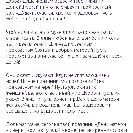
добрая душа.Желаем радости тебе и жизни
долгой,Пускай ничто не омрачит твой светлый
взгляд,Удачи, счастья, крепкого здоровья,Пусть
Небеса от бед тебя хранят!
Чтоб жили мы, вы в муке бились,Чтоб нам расти
старались вы,В беде любой вы рядом были,И соль
вы, и цветы земли!Для наших светлых и
прекрасных,Святых и добрых матерей,Пусть
просияет в жизни счастье,Поклон вам шлём от всех
детей!
Они любят и скучают,Ждут, не спят всю жизнь
ночей.Нынче праздник, мы поздравимВсех
прекрасных матерей.Пусть улыбки этих
женщинСделают счастливей мир,Доброта пусть их
укажетВ жизни путь, ориентир.Вам в день матери
желаю,Милые родительницы,Быть здоровыми
всегда,Детских душ хранительницы!
Любимая мама, сегодня твой праздник –День матери
в двери твои постучал,И множество искренних слов и