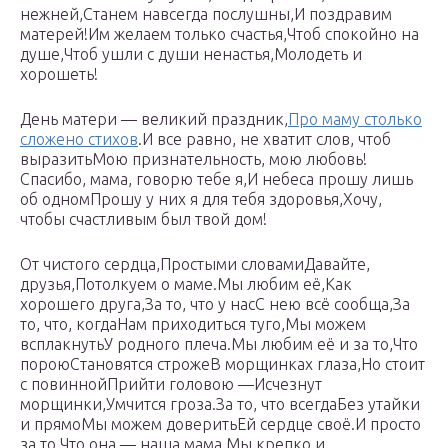
нежней,Станем навсегда послушны,И поздравим
матерей!Им желаем только счастья,Чтоб спокойно на
душе,Чтоб ушли с души ненастья,Молодеть и
хорошеть!
День матери — великий праздник,
Про маму столько
сложено стихов
.И все равно, не хватит слов, чтоб
выразитьМою признательность, мою любовь!
Спасибо, мама, говорю тебе я,И небеса прошу лишь
об одномПрошу у них я для тебя здоровья,Хочу,
чтобы счастливым был твой дом!
От чистого сердца,Простыми словамиДавайте,
друзья,Потолкуем о маме.Мы любим её,Как
хорошего друга,За то, что у насС нею всё сообща,За
то, что, когдаНам приходиться туго,Мы можем
всплакнутьУ родного плеча.Мы любим её и за то,Что
пороюСтановятся строжеВ морщинках глаза,Но стоит
с повиннойПрийти головою —Исчезнут
морщинки,Умчится гроза.За то, что всегдаБез утайки
и прямоМы можем доверитьЕй сердце своё.И просто
за то,Что она — наша мама,Мы крепко и