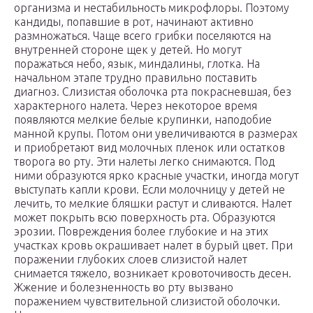
организма и нестабильность микрофлоры. Поэтому
кандиды, попавшие в рот, начинают активно
размножаться. Чаще всего грибки поселяются на
внутренней стороне щек у детей. Но могут
поражаться небо, язык, миндалины, глотка. На
начальном этапе трудно правильно поставить
диагноз. Слизистая оболочка рта покрасневшая, без
характерного налета. Через некоторое время
появляются мелкие белые крупинки, наподобие
манной крупы. Потом они увеличиваются в размерах
и приобретают вид молочных пленок или остатков
творога во рту. Эти налеты легко снимаются. Под
ними образуются ярко красные участки, иногда могут
выступать капли крови. Если молочницу у детей не
лечить, то мелкие бляшки растут и сливаются. Налет
может покрыть всю поверхность рта. Образуются
эрозии. Повреждения более глубокие и на этих
участках кровь окрашивает налет в бурый цвет. При
поражении глубоких слоев слизистой налет
снимается тяжело, возникает кровоточивость десен.
Жжение и болезненность во рту вызвано
поражением чувствительной слизистой оболочки.