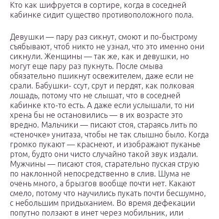
Кто как шифруется в сортире, когда в соседней
кабинке сидит существо противоположного пола.
Девушки — пару раз сикнут, смоют и по-быстрому
съябывают, чтоб никто не узнал, что это именно они
сикнули. Женщины — так же, как и девушки, но
могут еще пару раз пукнуть. После смыва
обязательно пшикнут освежителем, даже если не
срали. Бабушки- ссут, срут и пердят, как полковая
лошадь, потому что не слышат, что в соседней
кабинке кто-то есть. А даже если услышали, то ни
хрена бы не остановились — в их возрасте это
вредно. Мальчики — писают стоя, стараясь лить по
«стеночке» унитаза, чтобы не так слышно было. Когда
громко пукают — краснеют, и изображают пуканье
ртом, будто они чисто случайно такой звук издали.
Мужчины — писают стоя, старательно пуская струю
по наклонной непосредственно в слив. Шума не
очень много, а брызгов вообще почти нет. Какают
смело, потому что научились пукать почти бесшумно,
с небольшим придыханием. Во время дефекации
попутно ползают в инет через мобильник, или