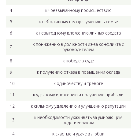
4
к чрезвычайному происшествию
5
к небольшому недоразумению в семье
6
к невыгодному вложению личных средств
к понижению в должности из-за конфликта с
7
руководителем
8
к победе в суде
9
к получению отказа в повышении оклада
10
к одиночеству и тревоге
11
к удачному вложению и получению прибыли
12
к сильному удивлению и улучшению репутации
к необходимости ухаживать за умирающим
13
родственником
14
к счастью и удаче в любви