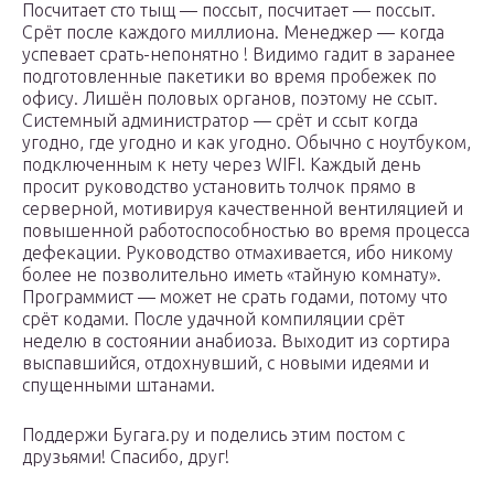
Посчитает сто тыщ — поссыт, посчитает — поссыт.
Срёт после каждого миллиона. Менеджер — когда
успевает срать-непонятно ! Видимо гадит в заранее
подготовленные пакетики во время пробежек по
офису. Лишён половых органов, поэтому не ссыт.
Системный администратор — срёт и ссыт когда
угодно, где угодно и как угодно. Обычно с ноутбуком,
подключенным к нету через WIFI. Каждый день
просит руководство установить толчок прямо в
серверной, мотивируя качественной вентиляцией и
повышенной работоспособностью во время процесса
дефекации. Руководство отмахивается, ибо никому
более не позволительно иметь «тайную комнату».
Программист — может не срать годами, потому что
срёт кодами. После удачной компиляции срёт
неделю в состоянии анабиоза. Выходит из сортира
выспавшийся, отдохнувший, с новыми идеями и
спущенными штанами.
Поддержи Бугага.ру и поделись этим постом с
друзьями! Спасибо, друг!