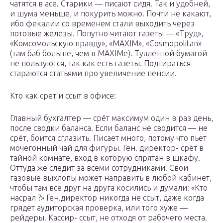
чатятся в асе. Старики — писают сидя. Так и удобней,
и шума меньше, и покурить можно. Почти не какают,
ибо фекалии со временем стали выходить через
потовые железы. Попутно читают газеты — «Труд»,
«Комсомольскую правду», «MAXIM», «Cosmopolitan»
(там баб больше, чем в MAXIMе). Туалетной бумагой
не пользуются, так как есть газеты. Подтираться
стараются статьями про увеличение пенсии.
Кто как срёт и ссыт в офисе:
Главный бухгалтер — срёт максимум один в раз день,
после сводки баланса. Если баланс не сводится — не
срёт, боится сглазить. Писает много, потому что пьет
мочегонный чай для фигуры. Ген. директор- срёт в
тайной комнате, вход в которую спрятан в шкафу.
Оттуда же следит за всеми сотрудниками. Свои
газовые выхлопы может направить в любой кабинет,
чтобы там все друг на друга косились и думали: «Кто
насрал ?» Ген.директор никогда не ссыт, даже когда
грядет аудиторская проверка, или того хуже —
рейдеры. Кассир- ссыт, не отходя от рабочего места.