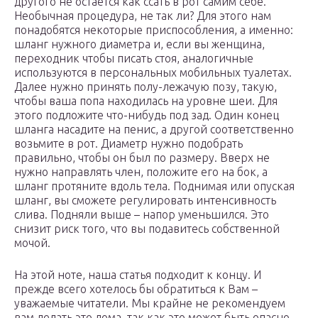
другого не остается как ссать в рот самим себе.
Необычная процедура, не так ли? Для этого нам
понадобятся некоторые приспособления, а именно:
шланг нужного диаметра и, если вы женщина,
переходник чтобы писать стоя, аналогичные
используются в персональных мобильных туалетах.
Далее нужно принять полу-лежачую позу, такую,
чтобы ваша попа находилась на уровне шеи. Для
этого подложите что-нибудь под зад. Один конец
шланга насадите на пенис, а другой соответственно
возьмите в рот. Диаметр нужно подобрать
правильно, чтобы он был по размеру. Вверх не
нужно направлять член, положите его на бок, а
шланг протяните вдоль тела. Поднимая или опуская
шланг, вы сможете регулировать интенсивность
слива. Подняли выше – напор уменьшился. Это
снизит риск того, что вы подавитесь собственной
мочой.
На этой ноте, наша статья подходит к концу. И
прежде всего хотелось бы обратиться к Вам –
уважаемые читатели. Мы крайне не рекомендуем
вам делать это дома, так как это может быть опасно