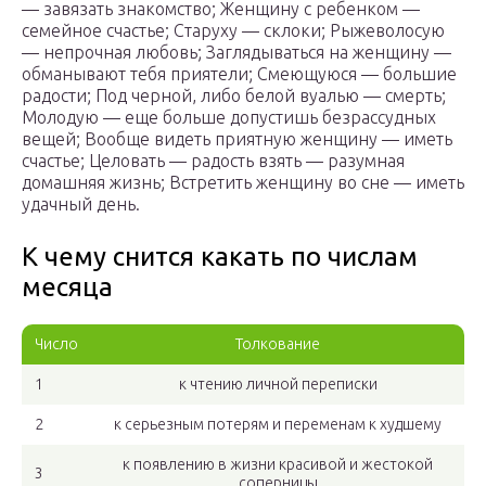
— завязать знакомство; Женщину с ребенком —
семейное счастье; Старуху — склоки; Рыжеволосую
— непрочная любовь; Заглядываться на женщину —
обманывают тебя приятели; Смеющуюся — большие
радости; Под черной, либо белой вуалью — смерть;
Молодую — еще больше допустишь безрассудных
вещей; Вообще видеть приятную женщину — иметь
счастье; Целовать — радость взять — разумная
домашняя жизнь; Встретить женщину во сне — иметь
удачный день.
К чему снится какать по числам
месяца
Число
Толкование
1
к чтению личной переписки
2
к серьезным потерям и переменам к худшему
к появлению в жизни красивой и жестокой
3
соперницы