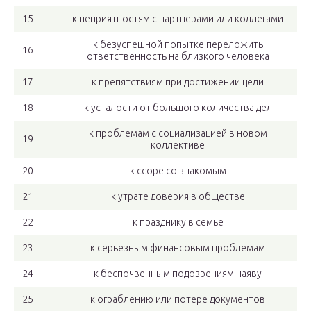
15
к неприятностям с партнерами или коллегами
к безуспешной попытке переложить
16
ответственность на близкого человека
17
к препятствиям при достижении цели
18
к усталости от большого количества дел
к проблемам с социализацией в новом
19
коллективе
20
к ссоре со знакомым
21
к утрате доверия в обществе
22
к празднику в семье
23
к серьезным финансовым проблемам
24
к беспочвенным подозрениям наяву
25
к ограблению или потере документов