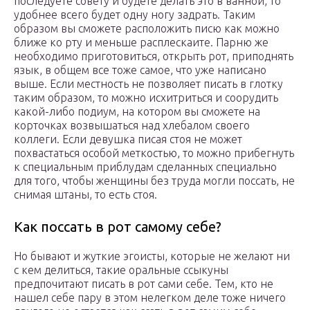
последуете совету и будете делать это в ванной, то
удобнее всего будет одну ногу задрать. Таким
образом вы сможете расположить писю как можно
ближе ко рту и меньше расплескаите. Парню же
необходимо приготовиться, открыть рот, приподнять
язык, в общем все тоже самое, что уже написано
выше. Если местность не позволяет писать в глотку
таким образом, то можно исхитриться и соорудить
какой-либо подиум, на котором вы сможете на
корточках возвышаться над хлебалом своего
коллеги. Если девушка писая стоя не может
похвастаться особой меткостью, то можно прибегнуть
к специальным приблудам сделанных специально
для того, чтобы женщины без труда могли поссать, не
снимая штаны, то есть стоя.
Как поссать в рот самому себе?
Но бывают и жуткие эгоисты, которые не желают ни
с кем делиться, такие оральные ссыкуны
предпочитают писать в рот сами себе. Тем, кто не
нашел себе пару в этом нелегком деле тоже ничего