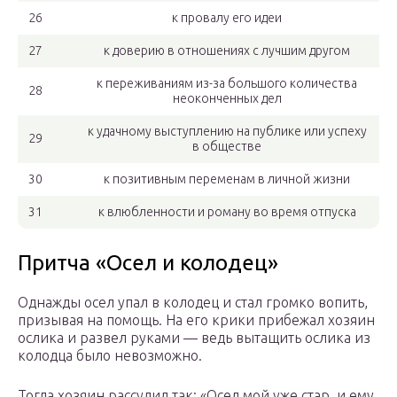
26
к провалу его идеи
27
к доверию в отношениях с лучшим другом
к переживаниям из-за большого количества
28
неоконченных дел
к удачному выступлению на публике или успеху
29
в обществе
30
к позитивным переменам в личной жизни
31
к влюбленности и роману во время отпуска
Притча «Осел и колодец»
Однажды осел упал в колодец и стал громко вопить,
призывая на помощь. На его крики прибежал хозяин
ослика и развел руками — ведь вытащить ослика из
колодца было невозможно.
Тогда хозяин рассудил так: «Осел мой уже стар, и ему