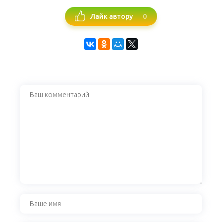
0
Лайк автору