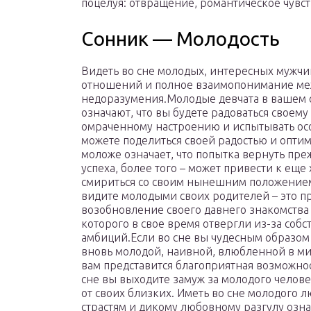
поцелуя: отвращение, романтическое чувст
Сонник — Молодость
Видеть во сне молодых, интересных мужч
отношений и полное взаимопонимание меж
недоразумения.Молодые девчата в вашем с
означают, что вы будете радоваться своем
омраченному настроению и испытывать ос
можете поделиться своей радостью и оптим
моложе означает, что попытка вернуть пр
успеха, более того – может привести к еще
смириться со своим нынешним положением и
видите молодыми своих родителей – это пр
возобновление своего давнего знакомства
которого в свое время отвергли из-за со
амбиций.Если во сне вы чудесным образом
вновь молодой, наивной, влюбленной в ми
вам представится благоприятная возможно
сне вы выходите замуж за молодого челове
от своих близких. Иметь во сне молодого 
страстям и дикому любовному разгулу озна