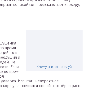
приятно. Такой сон предсказывает карьеру,
ощущения
 во время
ций, то в
авнодушия и
юдей. Не
ости. Если
К чему снится поцелуй
сь во время
вол
 доверия. Испытать невероятное
скоре у вас появится новый партнёр, страсть