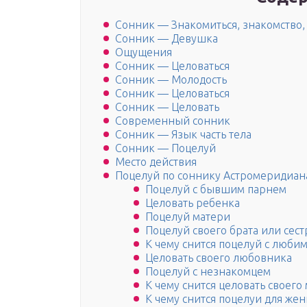
Сонник — Знакомиться, знакомство
Сонник — Девушка
Ощущения
Сонник — Целоваться
Сонник — Молодость
Сонник — Целоваться
Сонник — Целовать
Современный сонник
Сонник — Язык часть тела
Сонник — Поцелуй
Место действия
Поцелуй по соннику Астромеридиан
Поцелуй с бывшим парнем
Целовать ребенка
Поцелуй матери
Поцелуй своего брата или сес
К чему снится поцелуй с люби
Целовать своего любовника
Поцелуй с незнакомцем
К чему снится целовать своего
К чему снится поцелуи для ж