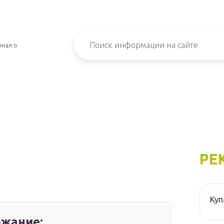
рнал о
РЕ
Куп
жание: