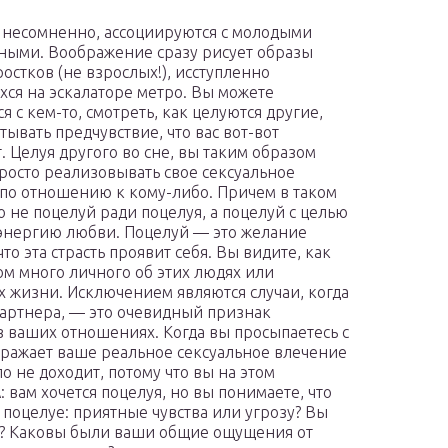
 несомненно, ассоциируются с молодыми
ыми. Воображение сразу рисует образы
ростков (не взрослых!), исступленно
ся на эскалаторе метро. Вы можете
я с кем-то, смотреть, как целуются другие,
тывать предчувствие, что вас вот-вот
. Целуя другого во сне, вы таким образом
росто реализовывать свое сексуальное
по отношению к кому-либо. Причем в таком
то не поцелуй ради поцелуя, а поцелуй с целью
энергию любви. Поцелуй — это желание
то эта страсть проявит себя. Вы видите, как
ом много личного об этих людях или
х жизни. Исключением являются случаи, когда
партнера, — это очевидный признак
в ваших отношениях. Когда вы просыпаетесь с
 отражает ваше реальное сексуальное влечение
о не доходит, потому что вы на этом
 вам хочется поцелуя, но вы понимаете, что
 поцелуе: приятные чувства или угрозу? Вы
н? Каковы были ваши общие ощущения от