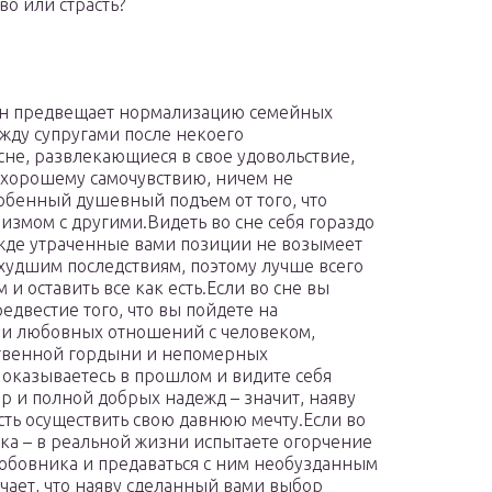
во или страсть?
ин предвещает нормализацию семейных
ду супругами после некоего
не, развлекающиеся в свое удовольствие,
у хорошему самочувствию, ничем не
обенный душевный подъем от того, что
измом с другими.Видеть во сне себя гораздо
ежде утраченные вами позиции не возымеет
 худшим последствиям, поэтому лучше всего
 оставить все как есть.Если во сне вы
едвестие того, что вы пойдете на
 и любовных отношений с человеком,
бственной гордыни и непомерных
 оказываетесь в прошлом и видите себя
р и полной добрых надежд – значит, наяву
сть осуществить свою давнюю мечту.Если во
ка – в реальной жизни испытаете огорчение
любовника и предаваться с ним необузданным
чает, что наяву сделанный вами выбор