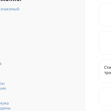
, знакомый
а
Сти
тро
тры
мым
 мужа
енщины