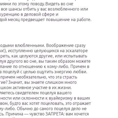
иями по этому поводу.Видеть во сне
 все шансы отбить у вас возлюбленного или
нкуренцию в деловой сфере и
дой месяц предвещает повышение на работе.
олодыми влюбленными. Воображение сразу
ых!), исступленно целующихся на эскалаторе
треть, как целуются другие, или испытывать
елуя другого во сне, вы таким образом можете
елание по отношению к кому-либо. Причем в
 а поцелуй с целью ощутить энергию любви.
причем необязательно, что эта страсть
угие? Значит, вы знаете слишком много
шком активное участие в их жизни.
ляетесь свидетелем поцелуя вашего
ности или склонности к вуайеризму в ваших
ом, будто вас хотят поцеловать, это отражает
у-либо. Обычно до самого поцелуя дело не
сь. Причина — чувство ЗАПРЕТА: вам хочется