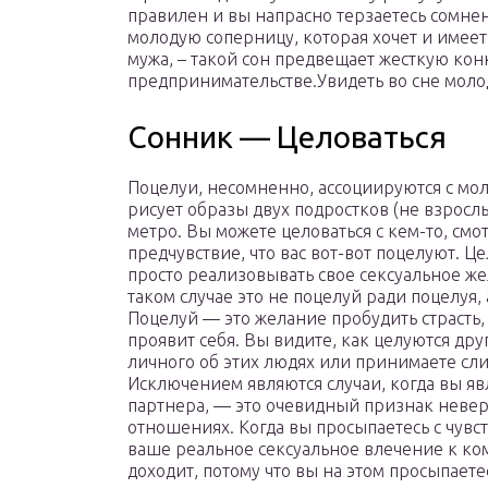
правилен и вы напрасно терзаетесь сомнен
молодую соперницу, которая хочет и имеет
мужа, – такой сон предвещает жесткую ко
предпринимательстве.Увидеть во сне моло
Сонник — Целоваться
Поцелуи, несомненно, ассоциируются с м
рисует образы двух подростков (не взросл
метро. Вы можете целоваться с кем-то, смо
предчувствие, что вас вот-вот поцелуют. Ц
просто реализовывать свое сексуальное ж
таком случае это не поцелуй ради поцелуя,
Поцелуй — это желание пробудить страсть, 
проявит себя. Вы видите, как целуются др
личного об этих людях или принимаете сли
Исключением являются случаи, когда вы яв
партнера, — это очевидный признак невер
отношениях. Когда вы просыпаетесь с чувств
ваше реальное сексуальное влечение к ком
доходит, потому что вы на этом просыпаете