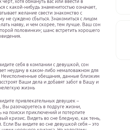
 черт, хотя обмануть вас или ввести в
ся с какой-нибудь знаменитостью означает,
ватывает желание свести знакомство с
у не суждено сбыться. Знакомиться с лицом
ать наяву, и чем скорее, тем лучше. Ваш сон
«второй половинки»; шанс встретить хорошего
овидения.
видите себя в компании с девушкой, сон
ет неудачу в каком-либо немаловажном для
. Неисполненные обещания, данные близким
асстроят Ваши дела и добавят забот в Вашу и
 нелегкую жизнь
видите привлекательных девушек –
, Вы разочаруетесь в подруге жизни,
ь на поиски приключений и потерпите
ый кризис. Видеть во сне бледную, как тень,
. Если Вы видите во сне девушкой себя – это
 ними нервного кризиса. Но холостому