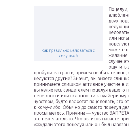
Поцелуи,
влюбленн
двух под
целующих
целоватьс
или испы
поцелуют
можете п
Как правильно целоваться с
желание 
девушкой
случае э
ощутить 
пробудить страсть, причем необязательно, ч
целуются другие? Значит, вы знаете слишк
принимаете слишком активное участие в и
вы являетесь свидетелем поцелуя вашего 
неверности или склонности к вуайеризму 
чувством, будто вас хотят поцеловать, это
к кому-либо. Обычно до самого поцелуя дел
просыпаетесь. Причина — чувство ЗАПРЕТА:
это нежелательно. Что вы испытываете при
жаждали этого поцелуя или он был навяза