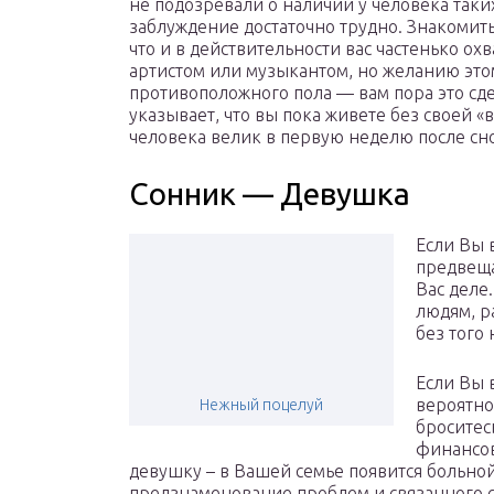
не подозревали о наличии у человека таких
заблуждение достаточно трудно. Знакомить
что и в действительности вас частенько ох
артистом или музыкантом, но желанию этом
противоположного пола — вам пора это сдел
указывает, что вы пока живете без своей 
человека велик в первую неделю после сн
Сонник — Девушка
Если Вы 
предвеща
Вас деле
людям, р
без того
Если Вы 
вероятно
Нежный поцелуй
броситес
финансов
девушку – в Вашей семье появится больной
предзнаменование проблем и связанного с