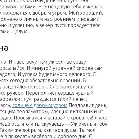
ь этот прекрасный день порадует тебя,
возможностями. Нежно целую тебя и желаю
 пожеланья с добрым утром. Мой хороший,
наполнено отличным настроением и новыми
но и успешно, а вечер пусть порадует тебя
ами. Целую.
на
ило, И навстречу нам уж солнце сразу
росыпайся, И минутой утренней скорее сам
адолго, И успеха будет много делового. С
елах сегодня обязательно везений.
В
у зацепился ветерок, Слегка колышутся
ко ручеек. Переполняет сердце чудный
абрезжит луч, раздастся тихий лепет,
аясь,
солнце с добрым утром
Поздравит день,
естящим перламутром, Изящно вытканный из
ладко. Просыпайся и вставай с кроватки! Я уже
Надеюсь, что и ты скучаешь — Уж очень я тебя
 Таким же добрым, как твоя душа! Ты моя
е я пожелать весёлого и доброго дня!
С