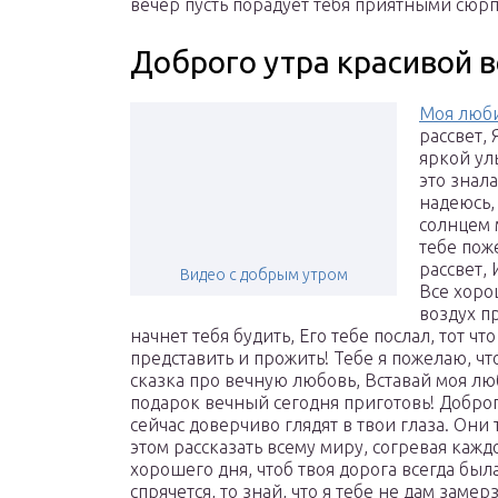
вечер пусть порадует тебя приятными сюр
Доброго утра красивой 
Моя люби
рассвет, 
яркой улы
это знал
надеюсь, 
солнцем 
тебе пож
рассвет, 
Видео с добрым утром
Все хоро
воздух п
начнет тебя будить, Его тебе послал, тот чт
представить и прожить! Тебе я пожелаю, что
сказка про вечную любовь, Вставай моя лю
подарок вечный сегодня приготовь!
Доброг
сейчас доверчиво глядят в твои глаза. Они 
этом рассказать всему миру, согревая кажд
хорошего дня, чтоб твоя дорога всегда был
спрячется, то знай, что я тебе не дам заме