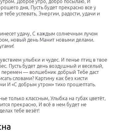
 утром. Доброе утро, добро посылаю, И
рошего дня, Пусть будет прекрасно все у
де тебе успевать, Энергии, радости, удачи и
ринесет удачу, С каждым солнечным лучом
утром, новый день Манит новыми делами.
угами!
увствием улыбки и чудес. И пенье птиц в твое
бес. Пусть будет день воздушный и веселый,
ер перемен — волшебник добрый Тебе даст
писать словами? Картину как без кисти
ами И «С добрым утром» тихо прошептать.
нье только классным, Улыбка на губах цветёт,
ится прекрасно, И всё в нем будет не
делах тебе везёт!
сна