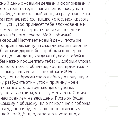
асный день с новыми делами и сюрпризами. И
чего страшного, взгляни в окно, послушай
дня будет прекрасный день, и сразу захочется
ка нежная, моё солнышко ясное, моя красота
я! Пусть утро принесёт тебе вдохновение и
ое желание совершать великие поступки.
ого и тёплого вечера. Мой любимый,
 сердце! Наступает новый день, пусть он
го приятных минут и счастливых мгновений.
вободными дороги без пробок и проверок.
этот долгий день, когда мы будем с тобой в
обы нежно прошептать тебе: «С добрым утром,
сю ночь, нежно обнимал, крепко прижимал к
шь выпустить ее из своих объятий! Но я не
немедленно бросай свою любимую подушку и
чу разбудить этим утром причину моей
ытывать этого разрушающего чувства.
 но я счастлива, что ты у меня есть! Своим
астроением на весь день. Пусть он будет
! Самому любимому шлю пожеланья с добрым
ётся удачно и будет наполнено отличным
твой пройдёт плодотворно и успешно, а