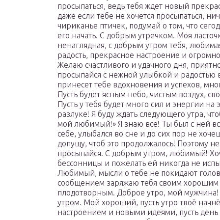
просыпаться, ведь тебя ждет новый прекр
даже если тебе не хочется просыпаться, ни
чириканье птичек, подумай о том, что сего
его начать. С добрым утречком. Моя ласточ
ненаглядная, с добрым утром тебя, любима
радость, прекрасное настроение и огромн
Желаю счастливого и удачного дня, приятн
просыпайся с нежной улыбкой и радостью в
принесет тебе вдохновения и успехов, мно
Пусть будет ясным небо, чистым воздух, с
Пусть у тебя будет много сил и энергии на 
разлуке! Я буду ждать следующего утра, чт
мой любимый!» Я знаю все! Ты был с ней в
себе, улыбался во сне и до сих пор не хоче
допущу, чтоб это продолжалось! Поэтому 
просыпайся. С добрым утром, любимый! Хо
бессонницы и пожелать ей никогда не исп
Любимый, мысли о тебе не покидают голову,
сообщением заряжаю тебя своим хорошим н
плодотворным. Доброе утро, мой мужчина
утром. Мой хороший, пусть утро твоё начн
настроением и новыми идеями, пусть день 