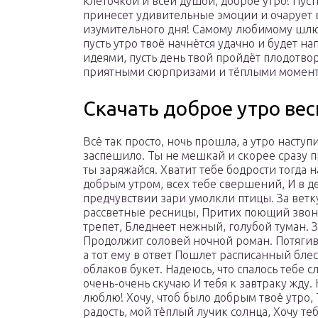
клеточкой и всей душой, доброе утро! Пуст
принесет удивительные эмоции и очарует 
изумительного дня! Самому любимому шлю
пусть утро твоё начнётся удачно и будет 
идеями, пусть день твой пройдёт плодотвор
приятными сюрпризами и тёплыми момент
Скачать доброе утро вес
Всё так просто, ночь прошла, а утро наступ
заспешило. Ты не мешкай и скорее сразу п
ты заряжайся. Хватит тебе бодрости тогда н
добрым утром, всех тебе свершений, И в д
предчувствии зари умолкли птицы. За ветк
рассветные ресницы, Притих поющий звон
трепет, Бледнеет нежный, голубой туман. З
Продолжит соловей ночной роман. Потягив
а тот ему в ответ Пошлет расписанный бл
облаков букет.
Надеюсь, что спалось тебе с
очень-очень скучаю И тебя к завтраку жду. 
люблю! Хочу, чтоб было добрым твоё утро,
радость, мой тёплый лучик солнца, Хочу теб