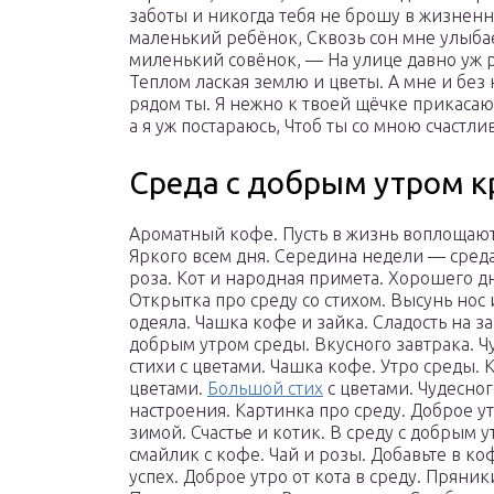
заботы и никогда тебя не брошу в жизненн
маленький ребёнок, Сквозь сон мне улыба
миленький совёнок, — На улице давно уж ра
Теплом лаская землю и цветы. А мне и без 
рядом ты. Я нежно к твоей щёчке прикасаюс
а я уж постараюсь, Чтоб ты со мною счастли
Среда с добрым утром к
Ароматный кофе. Пусть в жизнь воплощают
Яркого всем дня. Середина недели — среда
роза. Кот и народная примета. Хорошего дн
Открытка про среду со стихом. Высунь нос 
одеяла. Чашка кофе и зайка. Сладость на за
добрым утром среды. Вкусного завтрака. 
стихи с цветами. Чашка кофе. Утро среды. К
цветами.
Большой стих
с цветами. Чудесног
настроения. Картинка про среду. Доброе ут
зимой. Счастье и котик. В среду с добрым 
смайлик с кофе. Чай и розы. Добавьте в к
успех. Доброе утро от кота в среду. Пряник