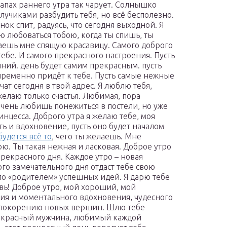
апах раннего утра так чарует. Солнышко
 лучиками разбудить тебя, но всё бесполезно.
ок спит, радуясь, что сегодня выходной. Я
ю любоваться тобою, когда ты спишь, ты
ешь мне спящую красавицу. Самого доброго
тебе. И самого прекрасного настроения. Пусть
ний. день будет самим прекрасным. пусть
пременно придёт к тебе. Пусть самые нежные
чат сегодня в твой адрес. Я люблю тебя,
желаю только счастья. Любимая, пора
 очень любишь понежиться в постели, но уже
инцесса. Доброго утра я желаю тебе, моя
сть и вдохновение, пусть оно будет началом
будется всё то
, чего ты желаешь. Мне
ю. Ты такая нежная и ласковая. Доброе утро
рекрасного дня. Каждое утро – новая
ого замечательного дня отдаст тебе свою
ло «родителем» успешных идей. Я дарю тебе
овь! Доброе утро, мой хороший, мой
ия и моментального вдохновения, чудесного
 покорению новых вершин. Шлю тебе
рекрасный мужчина, любимый каждой