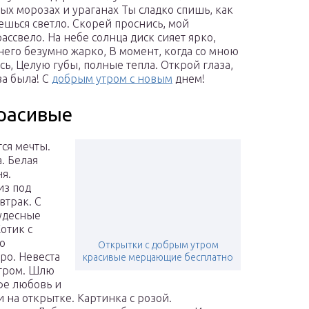
ых морозах и ураганах
Ты сладко спишь, как
ешься светло. Скорей проснись, мой
ссвело. На небе солнца диск сияет ярко,
него безумно жарко, В момент, когда со мною
ь, Целую губы, полные тепла. Открой глаза,
ва была!
С
добрым утром с новым
днем!
расивые
ся мечты.
. Белая
я.
из под
втрак. С
Чудесные
отик с
о
Открытки с добрым утром
ро. Невеста
красивые мерцающие бесплатно
утром. Шлю
офе любовь и
и на открытке. Картинка с розой.