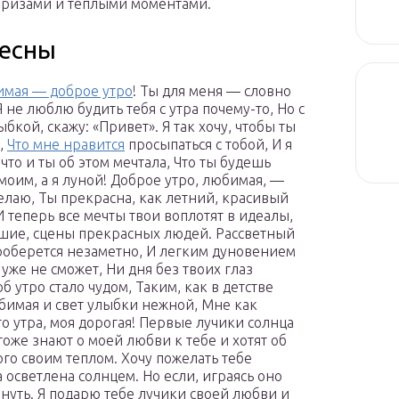
призами и тёплыми моментами.
весны
мая — доброе утро
! Ты для меня — словно
Я не люблю будить тебя с утра почему-то, Но с
бкой, скажу: «Привет». Я так хочу, чтобы ты
а,
Что мне нравится
просыпаться с тобой, И я
что и ты об этом мечтала, Что ты будешь
моим, а я луной! Доброе утро, любимая, —
елаю, Ты прекрасна, как летний, красивый
И теперь все мечты твои воплотят в идеалы,
шие, сцены прекрасных людей.
Рассветный
роберется незаметно, И легким дуновением
о уже не сможет, Ни дня без твоих глаз
б утро стало чудом, Таким, как в детстве
бимая и свет улыбки нежной, Мне как
о утра, моя дорогая! Первые лучики солнца
тоже знают о моей любви к тебе и хотят об
ого своим теплом. Хочу пожелать тебе
а осветлена солнцем. Но если, играясь оно
рзнуть. Я подарю тебе лучики своей любви и