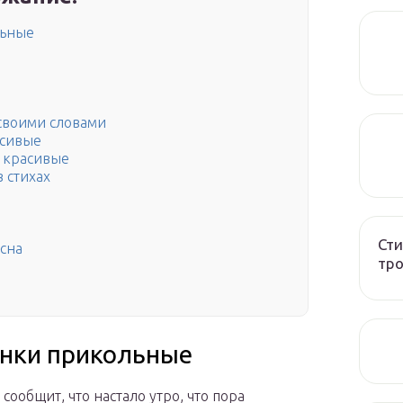
льные
своими словами
асивые
 красивые
 стихах
Сти
сна
тро
инки прикольные
сообщит, что настало утро, что пора