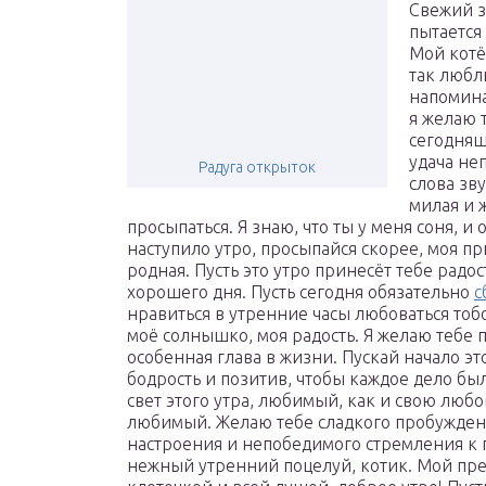
Свежий з
пытается
Мой котён
так любл
напомина
я желаю 
сегодняш
удача не
Радуга открыток
слова зву
милая и 
просыпаться. Я знаю, что ты у меня соня, и
наступило утро, просыпайся скорее, моя пр
родная. Пусть это утро принесёт тебе радо
хорошего дня. Пусть сегодня обязательно
с
нравиться в утренние часы любоваться тобо
моё солнышко, моя радость. Я желаю тебе п
особенная глава в жизни. Пускай начало эт
бодрость и позитив, чтобы каждое дело бы
свет этого утра, любимый, как и свою люб
любимый. Желаю тебе сладкого пробужден
настроения и непобедимого стремления к
нежный утренний поцелуй, котик. Мой п