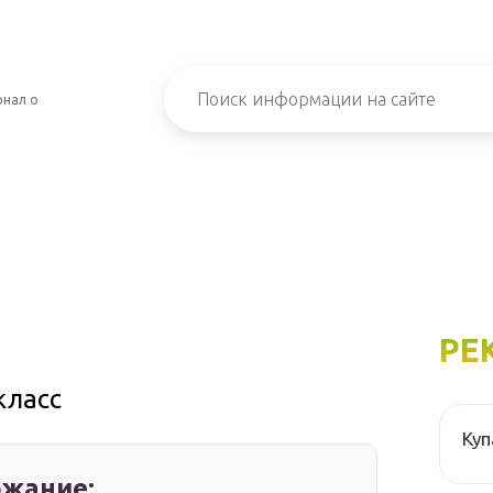
рнал о
РЕ
класс
Куп
жание: