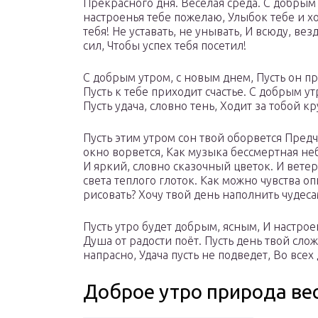
Прекрасного дня. Веселая среда. С добрым
настроенья тебе пожелаю, Улыбок тебе и хо
тебя! Не уставать, не унывать, И всюду, вез
сил, Чтобы успех тебя посетил!
С добрым утром, с новым днем, Пусть он п
Пусть к тебе приходит счастье. С добрым 
Пусть удача, словно тень, Ходит за тобой кр
Пусть этим утром сон твой оборвется Предч
окно ворвется, Как музыка бессмертная не
И яркий, словно сказочный цветок. И вет
света теплого глоток. Как можно чувства о
рисовать? Хочу твой день наполнить чудес
Пусть утро будет добрым, ясным, И настрое
Душа от радости поёт. Пусть день твой слож
напрасно, Удача пусть не подведет, Во всех 
Доброе утро природа ве