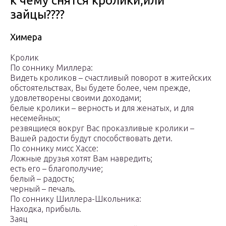
к чему снятся кролики,или
зайцы????
Химера
Кролик
По соннику Миллера:
Видеть кроликов – счастливый поворот в житейских
обстоятельствах, Вы будете более, чем прежде,
удовлетворены своими доходами;
белые кролики – верность и для женатых, и для
несемейных;
резвящиеся вокруг Вас проказливые кролики –
Вашей радости будут способствовать дети.
По соннику мисс Хассе:
Ложные друзья хотят Вам навредить;
есть его – благополучие;
белый – радость;
черный – печаль.
По соннику Шиллера-Школьника:
Находка, прибыль.
Заяц