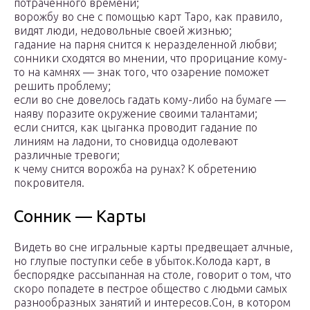
потраченного времени;
ворожбу во сне с помощью карт Таро, как правило,
видят люди, недовольные своей жизнью;
гадание на парня снится к неразделенной любви;
сонники сходятся во мнении, что прорицание кому-
то на камнях — знак того, что озарение поможет
решить проблему;
если во сне довелось гадать кому-либо на бумаге —
наяву поразите окружение своими талантами;
если снится, как цыганка проводит гадание по
линиям на ладони, то сновидца одолевают
различные тревоги;
к чему снится ворожба на рунах? К обретению
покровителя.
Сонник — Карты
Видеть во сне игральные карты предвещает алчные,
но глупые поступки себе в убыток.Колода карт, в
беспорядке рассыпанная на столе, говорит о том, что
скоро попадете в пестрое общество с людьми самых
разнообразных занятий и интересов.Сон, в котором