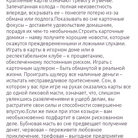
Крапленые карты означают тревогу и увечье.
Запечатанная колода – полная неизвестность
впереди, вскрывать ее – понесете потерю из-за
обмана или подлога.Показывать во сне карточные
фокусы – доставите удовольствие домашним,
порадуя их чем-то необычным.Строить карточные
домики – наяву получите хорошие новости, которые
окажутся преждевременными и ложными слухами.
Играть в карты в игорном доме или в
респектабельном клубе – к процветанию,
обеспеченному постоянным риском. Играть с
карточным шулером – быть обманутой в реальной
жизни. Проиграть шулеру все наличные деньги –
испытать несправедливое притеснение. Сон, в
котором у вас при игре на руках оказались карты все
до одной пиковой масти, означает, что, слишком
увлекшись развлечениями в ущерб делам, вы
растратите свои силы и способности совершенно
впустую.Если же пики при этом козыри – вам
необыкновенно подфартит в самом рискованном
деле. Бубновая масть во сне предвещает получение
денег, червовая – переживете любовное
приключение, трефовая – выгодное предприятие