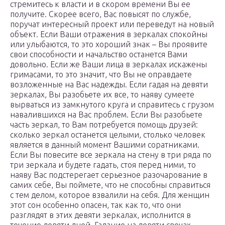
стремитесь к власти и в скором времени Вы ее
получите. Скорее всего, Вас повысят по службе,
поручат интересный проект или переведут на новый
объект. Если Ваши отражения в зеркалах спокойны
или улыбаются, то это хороший знак – Вы проявите
свои способности и начальство останется Вами
довольно. Если же Ваши лица в зеркалах искажены
гримасами, то это значит, что Вы не оправдаете
возложенные на Вас надежды. Если гадая на девяти
зеркалах, Вы разобьете их все, то наяву сумеете
вырваться из замкнутого круга и справитесь с грузом
навалившихся на Вас проблем. Если Вы разобьете
часть зеркал, то Вам потребуется помощь друзей:
сколько зеркал останется целыми, столько человек
является в данный момент Вашими соратниками.
Если Вы повесите все зеркала на стену в три ряда по
три зеркала и будете гадать, стоя перед ними, то
наяву Вас подстерегает серьезное разочарование в
самих себе, Вы поймете, что не способны справиться
с тем делом, которое взвалили на себя. Для женщин
этот сон особенно опасен, так как то, что они
разглядят в этих девяти зеркалах, исполнится в