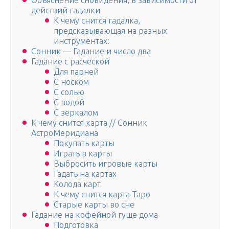
Объяснение сновидения, в зависимости от
действий гадалки
К чему снится гадалка,
предсказывающая на разных
инструментах:
Сонник — Гадание и число два
Гадание с расческой
Для парней
С носком
С солью
С водой
С зеркалом
К чему снится карта // Сонник
АстроМеридиана
Покупать карты
Играть в карты
Выбросить игровые карты
Гадать на картах
Колода карт
К чему снится карта Таро
Старые карты во сне
Гадание на кофейной гуще дома
Подготовка