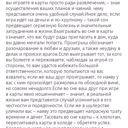
вы играете в карты просто ради развлечения, – знак
осуществления ваших планов и чаяний, чему
представится очень удобный случай.Иное дело, если
игра идет на деньги и по-крупному – такой сон
предвещает серьезную болезнь и значительные
затруднения в жизни.Выигрывать во сне в карты
означает, что вас будут рады пригласить в дом, куда
вы давно мечтали попасть. Проигрыш обозначает
разочарование в любви и друзьях, а также неудачу в
делах и происки врагов.Если выигрывает тот, за кого
вы болеете и переживаете, наблюдая за игрой со
стороны, то вам удастся избежать большой
ответственности, которую попытаются на вас
взвалить; если же ваш друг проигрывает, то наяву у
вас с ним произойдет размолвка по обоюдной вине,
но совсем ненадолго.Если во сне ваш друг при игре
в карты явно мошенничает – значит, в реальной
жизни вам представится случай усомниться в его
честности и порядочности. Если же в шулерстве
уличили вас – наяву это предвещает напрасную трату
времени и денег.Тасовать во сне карты – к хлопотам,
пересчитывать карты в колоде – обретете успех.