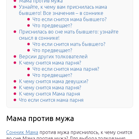
Мама против мужа
Узнайте, к чему вам приснилась мама
бывшего! Все значения – в соннике
Что если снится мама бывшего?
Что предвещает?
Приснилась во сне мать бывшего: узнайте
смысл в соннике!
Что если снится мать бывшего?
Что предвещает?
Версии других толкователей
К чему снится мама парня?
Что если снится мама парня?
Что предвещает?
К чему снится мама девушки?
К чему снится мама парня?
К чему снится Мама парня
Что если снится мама парня
Мама против мужа
Сонник Мама
против мужа приснилось, к чему снится
во сне Мама против мужа? Для выбора толкования