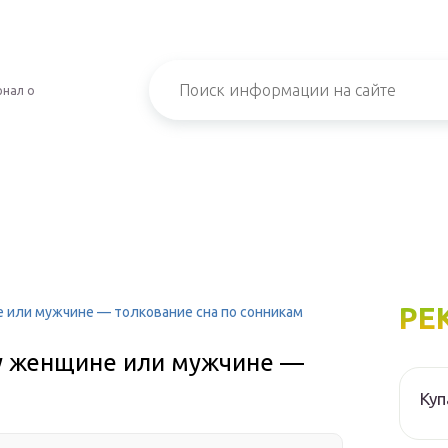
рнал о
РЕ
е или мужчине — толкование сна по сонникам
бу женщине или мужчине —
Куп