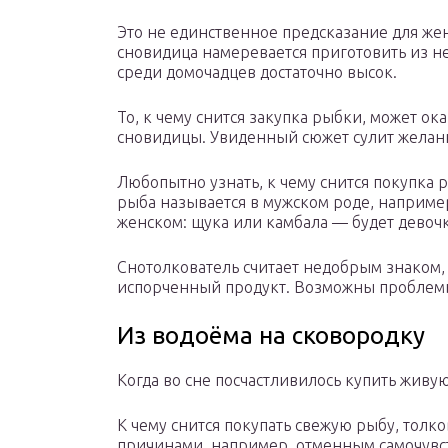
Это не единственное предсказание для жен
сновидица намеревается приготовить из неё
среди домочадцев достаточно высок.
То, к чему снится закупка рыбки, может о
сновидицы. Увиденный сюжет сулит желан
Любопытно узнать, к чему снится покупка
рыба называется в мужском роде, например
женском: щука или камбала — будет девочк
Снотолкователь считает недобрым знаком,
испорченный продукт. Возможны проблемы
Из водоёма на сковородку
Когда во сне посчастливилось купить живую
К чему снится покупать свежую рыбу, тол
причинами, например, отменным самочувс