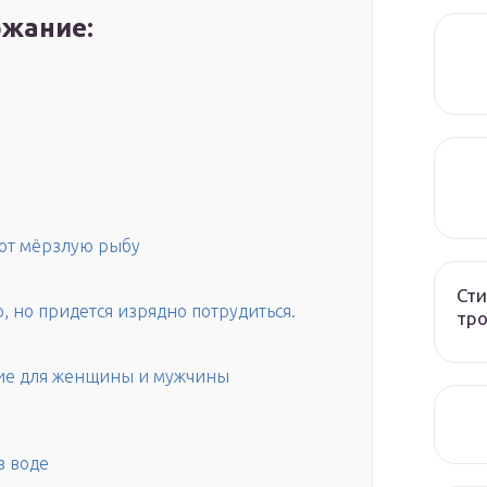
жание:
ают мёрзлую рыбу
Сти
 но придется изрядно потрудиться.
тро
ние для женщины и мужчины
в воде