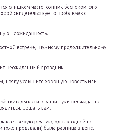
тся слишком часто, сонник беспокоится о
орой свидетельствует о проблемах с
тную неожиданность.
достной встрече, шумному продолжительному
лит неожиданный праздник.
ы, наяву услышите хорошую новость или
 действительности в ваши руки неожиданно
ядиться, решать вам.
илавке свежую речную, одна к одной по
м тоже продавали) была разница в цене.