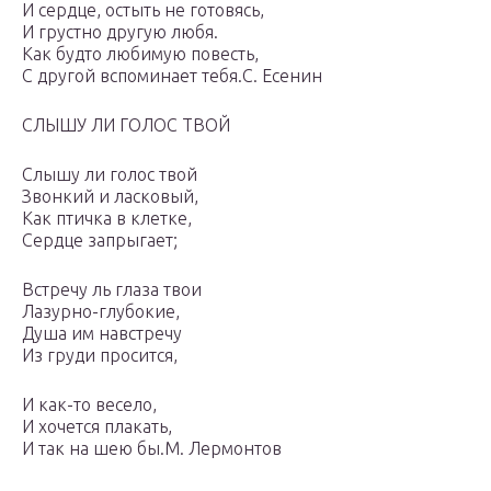
И сердце, остыть не готовясь,
И грустно другую любя.
Как будто любимую повесть,
С другой вспоминает тебя.С. Есенин
СЛЫШУ ЛИ ГОЛОС ТВОЙ
Слышу ли голос твой
Звонкий и ласковый,
Как птичка в клетке,
Сердце запрыгает;
Встречу ль глаза твои
Лазурно-глубокие,
Душа им навстречу
Из груди просится,
И как-то весело,
И хочется плакать,
И так на шею бы.М. Лермонтов