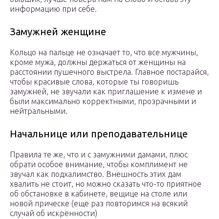
информацию при себе.
Замужней женщине
Кольцо на пальце не означает то, что все мужчины,
кроме мужа, должны держаться от женщины на
расстоянии пушечного выстрела. Главное постарайся,
чтобы красивые слова, которые ты говоришь
замужней, не звучали как приглашение к измене и
были максимально корректными, прозрачными и
нейтральными.
Начальнице или преподавательнице
Правила те же, что и с замужними дамами, плюс
обрати особое внимание, чтобы комплимент не
звучал как подхалимство. Внешность этих дам
хвалить не стоит, но можно сказать что-то приятное
об обстановке в кабинете, вещице на столе или
новой прическе (еще раз повторимся на всякий
случай об искренности)