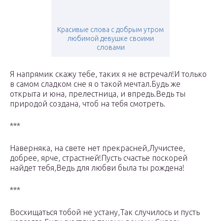
Красивые слова с добрым утром
любимой девушке своими
словами
Я напрямик скажу тебе, таких я не встречал!И только
в самом сладком сне я о такой мечтал.Будь же
открыта и юна, прелестница, и впредь.Ведь ты
природой создана, чтоб на тебя смотреть.
***
Наверняка, на свете нет прекрасней,Лучистее,
добрее, ярче, страстней!Пусть счастье поскорей
найдет тебя,Ведь для любви была ты рождена!
***
Восхищаться тобой не устану,Так случилось и пусть