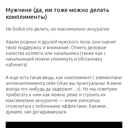
Мужчине (да, им тоже можно делать
комплименты)
Не бойся это делать, но максимально аккуратно
Хвали родных и друзей мужского пола: они оценят
твою поддержку и внимание. Отметь деловые
качества коллеги или начальника (также как с
начальницей можно упомянуть и обстановку
кабинета)
А еще есть такая вещь, как комплимент с элементами
антикомплимента себе («Как вы пунктуальны! А меня
всегда что-нибудь да задержит…»). Но мы советуем
прибегать к ним как можно реже и строить их
максимально аккуратно — иначе рискуешь
столкнуться с побочными эффектами. Какими,
думаем, сам догадываешься.