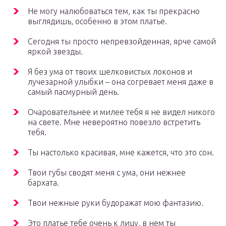
Не могу налюбоваться тем, как ты прекрасно
выглядишь, особенно в этом платье.
Сегодня ты просто непревзойденная, ярче самой
яркой звезды.
Я без ума от твоих шелковистых локонов и
лучезарной улыбки – она согревает меня даже в
самый пасмурный день.
Очаровательнее и милее тебя я не видел никого
на свете. Мне невероятно повезло встретить
тебя.
Ты настолько красивая, мне кажется, что это сон.
Твои губы сводят меня с ума, они нежнее
бархата.
Твои нежные руки будоражат мою фантазию.
Это платье тебе очень к лицу, в нем ты