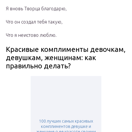
Я вновь Творца благодарю,
Что он создал тебя такую,
Что я неистово люблю.
Красивые комплименты девочкам,
девушкам, женщинам: как
правильно делать?
100 лучших самых красивых
комплиментов девушке и
женщине о ее красоте своими