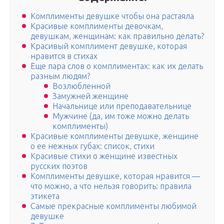
Комплименты девушке чтобы она растаяла
Красивые комплименты девочкам,
девушкам, женщинам: как правильно делать?
Красивый комплимент девушке, которая
нравится в стихах
Еще пара слов о комплиментах: как их делать
разным людям?
Возлюбленной
Замужней женщине
Начальнице или преподавательнице
Мужчине (да, им тоже можно делать
комплименты)
Красивые комплименты девушке, женщине
о ее нежных губах: список, стихи
Красивые стихи о женщине известных
русских поэтов
Комплименты девушке, которая нравится —
что можно, а что нельзя говорить: правила
этикета
Самые прекрасные комплименты любимой
девушке