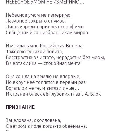
НЕБЕСНОЕ УМОМ НЕ ИЗМЕРИМО…
Небесное умом не измеримо,
Лазурное сокрыто от умов.
Лишь изредка приносят серафимы
Священный сон избранникам миров.
И мнилась мне Российская Венера,
Тяжёлою туникой повита,
Бесстрастна в чистоте, нерадостна без меры,
В чертах лица — спокойная мечта.
Она сошла на землю не впервые,
Но вкруг неё толпятся в первый раз
Богатыри не те, и витязи иные…
И странен блеск её глубоких глаз…А. Блок
ПРИЗНАНИЕ
Зацелована, околдована,
С ветром в поле когда-то обвенчана,