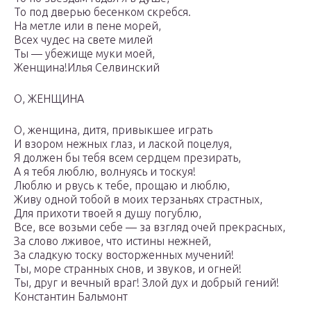
То под дверью бесенком скребся.
На метле или в пене морей,
Всех чудес на свете милей
Ты — убежище муки моей,
Женщина!Илья Селвинский
О, ЖЕНЩИНА
О, женщина, дитя, привыкшее играть
И взором нежных глаз, и лаской поцелуя,
Я должен бы тебя всем сердцем презирать,
А я тебя люблю, волнуясь и тоскуя!
Люблю и рвусь к тебе, прощаю и люблю,
Живу одной тобой в моих терзаньях страстных,
Для прихоти твоей я душу погублю,
Все, все возьми себе — за взгляд очей прекрасных,
За слово лживое, что истины нежней,
За сладкую тоску восторженных мучений!
Ты, море странных снов, и звуков, и огней!
Ты, друг и вечный враг! Злой дух и добрый гений!
Константин Бальмонт