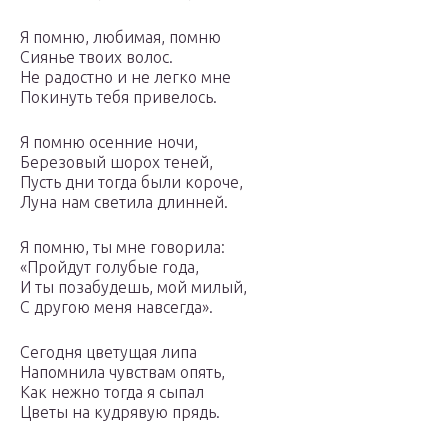
Я помню, любимая, помню
Сиянье твоих волос.
Не радостно и не легко мне
Покинуть тебя привелось.
Я помню осенние ночи,
Березовый шорох теней,
Пусть дни тогда были короче,
Луна нам светила длинней.
Я помню, ты мне говорила:
«Пройдут голубые года,
И ты позабудешь, мой милый,
С другою меня навсегда».
Сегодня цветущая липа
Напомнила чувствам опять,
Как нежно тогда я сыпал
Цветы на кудрявую прядь.