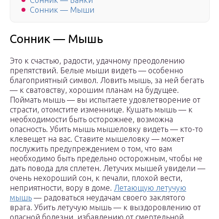
Сонник — Банки
Сонник — Мыши
Сонник — Мышь
Это к счастью, радости, удачному преодолению
препятствий. Белые мыши видеть — особенно
благоприятный символ. Ловить мышь, за ней бегать
— к сватовству, хорошим планам на будущее.
Поймать мышь — вы испытаете удовлетворение от
страсти, отомстите изменнице. Кушать мышь — к
необходимости быть осторожнее, возможна
опасность. Убить мышь мышеловку видеть — кто-то
клевещет на вас. Ставите мышеловку — может
послужить предупреждением о том, что вам
необходимо быть предельно осторожным, чтобы не
дать повода для сплетен. Летучих мышей увидели —
очень нехороший сон, к печали, плохой вести,
неприятности, вору в доме.
Летающую летучую
мышь
— радоваться неудачам своего заклятого
врага. Убить летучую мышь — к выздоровлению от
опасной болезни, избавлению от смертельной