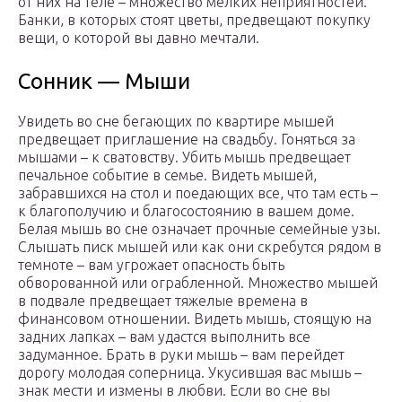
от них на теле – множество мелких неприятностей.
Банки, в которых стоят цветы, предвещают покупку
вещи, о которой вы давно мечтали.
Сонник — Мыши
Увидеть во сне бегающих по квартире мышей
предвещает приглашение на свадьбу. Гоняться за
мышами – к сватовству. Убить мышь предвещает
печальное событие в семье. Видеть мышей,
забравшихся на стол и поедающих все, что там есть –
к благополучию и благосостоянию в вашем доме.
Белая мышь во сне означает прочные семейные узы.
Слышать писк мышей или как они скребутся рядом в
темноте – вам угрожает опасность быть
обворованной или ограбленной. Множество мышей
в подвале предвещает тяжелые времена в
финансовом отношении. Видеть мышь, стоящую на
задних лапках – вам удастся выполнить все
задуманное. Брать в руки мышь – вам перейдет
дорогу молодая соперница. Укусившая вас мышь –
знак мести и измены в любви. Если во сне вы