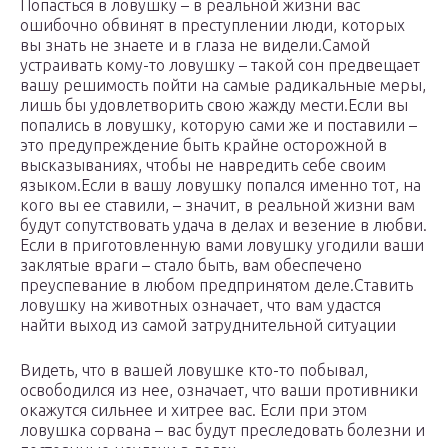
Попасться в ловушку – в реальной жизни вас
ошибочно обвинят в преступлении люди, которых
вы знать не знаете и в глаза не видели.Самой
устраивать кому-то ловушку – такой сон предвещает
вашу решимость пойти на самые радикальные меры,
лишь бы удовлетворить свою жажду мести.Если вы
попались в ловушку, которую сами же и поставили –
это предупреждение быть крайне осторожной в
высказываниях, чтобы не навредить себе своим
языком.Если в вашу ловушку попался именно тот, на
кого вы ее ставили, – значит, в реальной жизни вам
будут сопутствовать удача в делах и везение в любви.
Если в приготовленную вами ловушку угодили ваши
заклятые враги – стало быть, вам обеспечено
преуспевание в любом предпринятом деле.Ставить
ловушку на животных означает, что вам удастся
найти выход из самой затруднительной ситуации
Видеть, что в вашей ловушке кто-то побывал,
освободился из нее, означает, что ваши противники
окажутся сильнее и хитрее вас. Если при этом
ловушка сорвана – вас будут преследовать болезни и