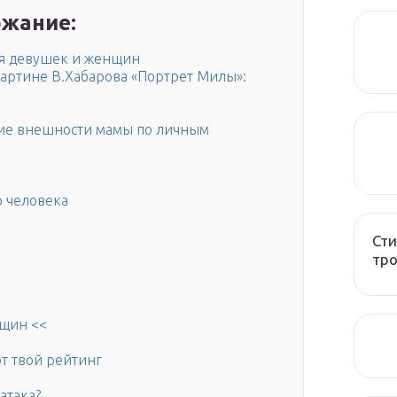
жание:
я девушек и женщин
артине В.Хабарова «Портрет Милы»:
ие внешности мамы по личным
о человека
Сти
тро
нщин <<
т твой рейтинг
атака?