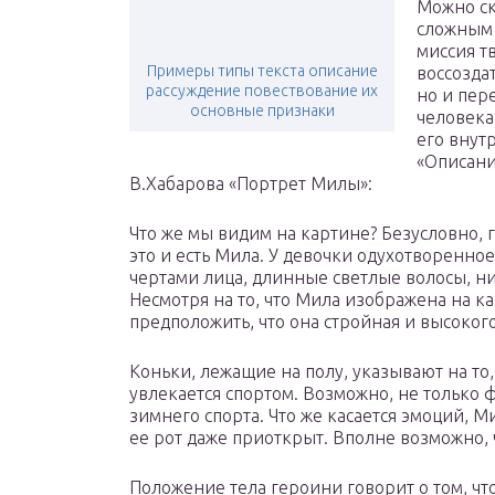
Можно ск
сложным 
миссия т
Примеры типы текста описание
воссозда
рассуждение повествование их
но и пер
основные признаки
человека
его внут
«Описани
В.Хабарова «Портрет Милы»:
Что же мы видим на картине? Безусловно, г
это и есть Мила. У девочки одухотворенно
чертами лица, длинные светлые волосы, н
Несмотря на то, что Мила изображена на к
предположить, что она стройная и высокого 
Коньки, лежащие на полу, указывают на то
увлекается спортом. Возможно, не только
зимнего спорта. Что же касается эмоций, 
ее рот даже приоткрыт. Вполне возможно, 
Положение тела героини говорит о том, чт