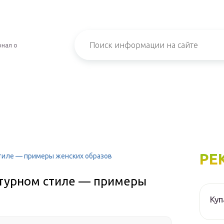
рнал о
РЕ
тиле — примеры женских образов
атурном стиле — примеры
Куп