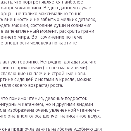
азать, что портрет является наиболее
жанром живописи. Ведь в данном случае
ворца – не только максимально точно
ть внешность и не забыть о мелких деталях,
едать эмоции, состояние души и сознания
 в запечатленный момент, раскрыть грани
реннего мира. Вот сочинение по теме
е внешности человека по картине
лавную героиню. Нетрудно, догадаться, что
е лицо с приятными (но не смазливыми)
испадающие на плечи и стройные ноги.
артине сидящей с ногами в кресле, можно
(для своего возраста) роста.
, что помимо чтения, девочка-подросток
 фигурным катанием, но и другими видами
Мила изображена очень увлеченной чтением –
что она вполголоса шепчет написанное вслух.
о она предпочла занять наиболее удобную для