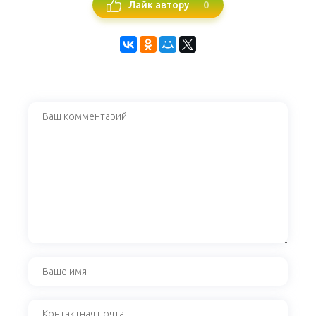
0
Лайк автору