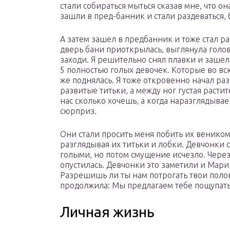
стали собираться мыться сказав мне, что о
зашли в пред-банник и стали раздеваться,
А затем зашел в предбанник и тоже стал раз
дверь бани приоткрылась, выглянула голо
заходи. Я решительно снял плавки и зашел
5 полностью голых девочек. Которые во всю
же поднялась. Я тоже откровенно начал ра
развитые титьки, а между ног густая расти
нас сколько хочешь, а когда наразглядываеш
сюрприз.
Они стали просить меня побить их веником,
разглядывая их титьки и лобки. Девчонки 
голыми, но потом смущение исчезло. Через
опустилась. Девчонки это заметили и Марин
Разрешишь ли ты нам потрогать твои поло
продолжила: Мы предлагаем тебе пощупать
Личная жизнь