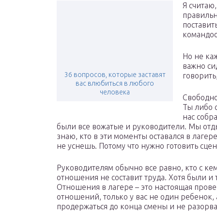
Я считаю,
правильно
поставит
командо
Но не ка
важно си
36 вопросов, которые заставят
говорить
вас влюбиться в любого
человека
Свободно
Ты либо 
нас собр
были все вожатые и руководители. Мы отд
знаю, кто в эти моменты оставался в лагере
не уснешь. Потому что нужно готовить сце
Руководителям обычно все равно, кто с ке
отношения не составит труда. Хотя были и т
Отношения в лагере – это настоящая прове
отношений, только у вас не один ребенок, 
продержаться до конца смены и не разорв