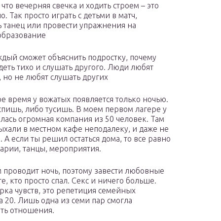
 что вечерняя свечка и ходить строем – это
. Так просто играть с детьми в матч,
ь танец или провести упражнения на
образование
ждый сможет объяснить подростку, почему
деть тихо и слушать другого. Люди любят
, но не любят слушать других
е время у вожатых появляется только ночью.
спишь, либо тусишь. В моем первом лагере у
алась огромная компания из 50 человек. Там
ыхали в местном кафе неподалеку, и даже не
. А если ты решил остаться дома, то все равно
нарии, танцы, мероприятия.
м проводит ночь, поэтому завести любовные
е, кто просто спал. Секс и ничего больше.
рка чувств, это репетиция семейных
а 20. Лишь одна из семи пар смогла
ать отношения.