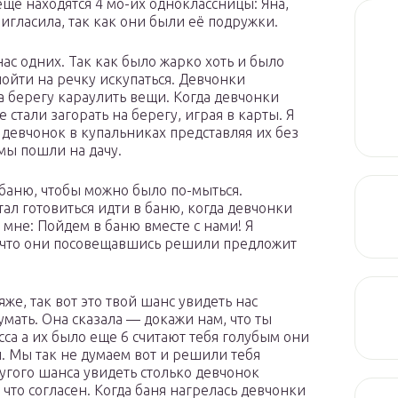
 еще находятся 4 мо-их одноклассницы: Яна,
игласила, так как они были её подружки.
ас одних. Так как было жарко хоть и было
йти на речку искупаться. Девчонки
на берегу караулить вещи. Когда девчонки
 стали загорать на берегу, играя в карты. Я
девчонок в купальниках представляя их без
мы пошли на дачу.
баню, чтобы можно было по-мыться.
тал готовиться идти в баню, когда девчонки
 мне: Пойдем в баню вместе с нами! Я
а, что они посовещавшись решили предложит
же, так вот это твой шанс увидеть нас
умать. Она сказала — докажи нам, что ты
сса а их было еще 6 считают тебя голубым они
и. Мы так не думаем вот и решили тебя
ругого шанса увидеть столько девчонок
 что согласен. Когда баня нагрелась девчонки