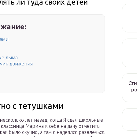
лять ли туда своих детей
жание:
ками
ке дыма
атчик движения
Сти
тро
тно с тетушками
несколько лет назад, когда Я сдал школьные
оклассница Марина к себе на дачу отметить
как было скучно, а там я надеялся развлечься.