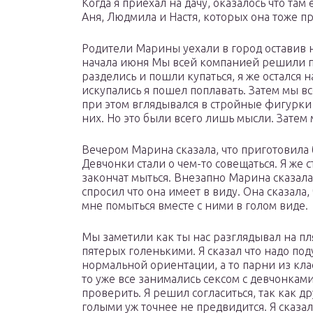
Когда я приехал на дачу, оказалось что там
Аня, Людмила и Настя, которых она тоже пр
Родители Марины уехали в город оставив н
начала июня Мы всей компанией решили по
разделись и пошли купаться, я же остался 
искупались я пошел поплавать. Затем мы все
при этом вглядывался в стройные фигурки 
них. Но это были всего лишь мысли. Затем 
Вечером Марина сказала, что приготовила 
Девчонки стали о чем-то совещаться. Я же с
закончат мыться. Внезапно Марина сказала
спросил что она имеет в виду. Она сказал
мне помыться вместе с ними в голом виде.
Мы заметили как ты нас разглядывал на пля
пятерых голенькими. Я сказал что надо под
нормальной ориентации, а то парни из кла
то уже все занимались сексом с девчонкам
проверить. Я решил согласиться, так как д
голыми уж точнее не предвидится. Я сказал