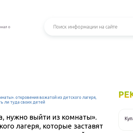
рнал о
РЕ
омнаты». откровения вожатой из детского лагеря,
ть ли туда своих детей
а, нужно выйти из комнаты».
Куп
кого лагеря, которые заставят