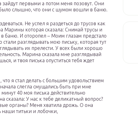
на зайдут первыми а потом меня позовут. Они
 было слышно, что они с шумом вошли в баню.
деваться. Не успел я раздеться до трусов как
ва Марины которая сказала: Снимай трусы и
 в баню. И оторопел – Моим глазам предстало
 стали разглядывать мою письку, которая тут
зглядывать их прелести. У всех были хорошо
тельность. Марина сказала мне разглядывай
ься, и твоя писька опуститься тебя ждет
 что я стал делать с большим удовольствием
сначала слегла смущались быть при мне
 минут 40 моя писька действительно
а сказала: У нас к тебе деликатный вопрос?
вые органы? Меня хватила дрожь. О она
 наши титьки и лобочки,