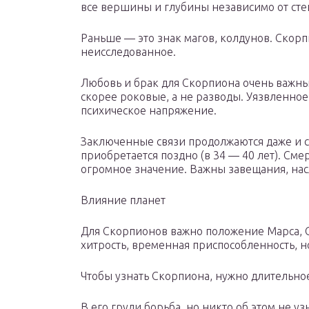
все вершины и глубины независимо от сте
Раньше — это знак магов, колдунов. Скорп
неисследованное.
Любовь и брак для Скорпиона очень важн
скорее роковые, а не разводы. Уязвленно
психическое напряжение.
Заключенные связи продолжаются даже и с
приобретается поздно (в 34 — 40 лет). См
огромное значение. Важны завещания, нас
Влияние планет
Для Скорпионов важно положение Марса, С
хитрость, временная приспособленность, н
Чтобы узнать Скорпиона, нужно длительно
В его груди борьба, но никто об этом не уз