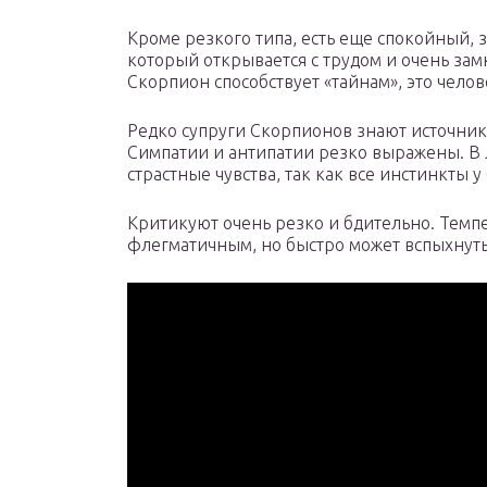
Кроме резкого типа, есть еще спокойный, 
который открывается с трудом и очень за
Скорпион способствует «тайнам», это челов
Редко супруги Скорпионов знают источник
Симпатии и антипатии резко выражены. В 
страстные чувства, так как все инстинкты 
Критикуют очень резко и бдительно. Темп
флегматичным, но быстро может вспыхнуть