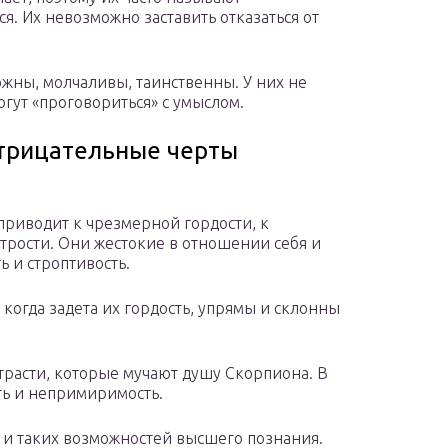
. Их невозможно заставить отказаться от
ожны, молчаливы, таинственны. У них не
огут «проговориться» с умыслом.
трицательные черты
приводит к чрезмерной гордости, к
итрости. Они жестокие в отношении себя и
ь и строптивость.
 когда задета их гордость, упрямы и склонны
трасти, которые мучают душу Скорпиона. В
ть и непримиримость.
но и таких возможностей высшего познания.