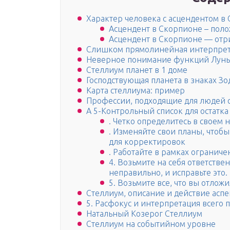
Характер человека с асцендентом в
Асцендент в Скорпионе – пол
Асцендент в Скорпионе — отр
Слишком прямолинейная интерпре
Неверное понимание функций Лун
Стеллиум планет в 1 доме
Господствующая планета в знаках Зо
Карта стеллиума: пример
Профессии, подходящие для людей 
A 5-Контрольный список для остатка
. Четко определитесь в своем
. Изменяйте свои планы, чтоб
для корректировок
. Работайте в рамках огранич
4. Возьмите на себя ответствен
неправильно, и исправьте это.
5. Возьмите все, что вы отлож
Стеллиум, описание и действие аспе
5. Расфокус и интерпретация всего 
Натальный Козерог Стеллиум
Стеллиум на событийном уровне