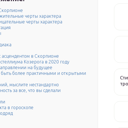
 Скорпионе
ожительные черты характера
ицательные черты характера
тация
ы
диака
с асцендентом в Скорпионе
 стеллиума Козерога в 2020 году
 направлении на будущее
ы быть более практичными и открытыми
Сти
тро
ений, мыслите нестандартно
ность за все, что вы сделали
или
кта в гороскопе
подряд