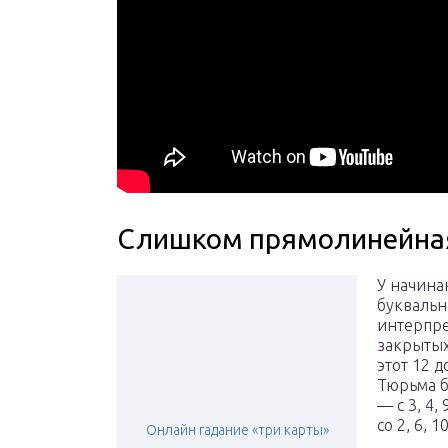
Слишком прямолинейная
У начина
буквальн
интерпре
закрытых
этот 12 д
Тюрьма бу
— с 3, 4
со 2, 6, 
Онлайн гадание «три карты»