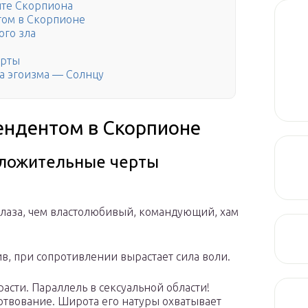
нте Скорпиона
том в Скорпионе
ого зла
арты
а эгоизма — Солнцу
цендентом в Скорпионе
оложительные черты
лаза, чем властолюбивый, командующий, хам
ив, при сопротивлении вырастает сила воли.
асти. Параллель в сексуальной области!
твование. Широта его натуры охватывает