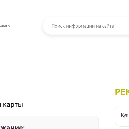
рнал о
РЕ
й карты
Куп
жание: