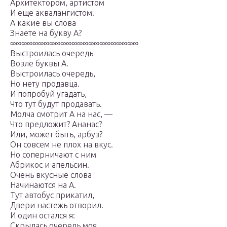
Архитектором, артистом
И еще аквалангистом!
А какие вы слова
Знаете на букву А?
∞∞∞∞∞∞∞∞∞∞∞∞∞∞∞∞∞∞∞∞∞∞∞
Выстроилась очередь
Возле буквы А.
Выстроилась очередь,
Но нету продавца.
И попробуй угадать,
Что тут будут продавать.
Молча смотрит А на нас, —
Что предложит? Ананас?
Или, может быть, арбуз?
Он совсем не плох на вкус.
Но соперничают с ним
Абрикос и апельсин.
Очень вкусные слова
Начинаются на А.
Тут автобус прикатил,
Двери настежь отворил.
И один остался я:
Скрылась очередь моя.