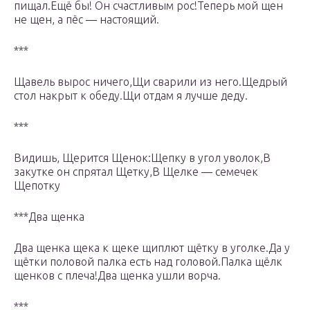
пищал.Ещё бы! Он счастливым рос!Теперь мой щен
не щен, а пёс — настоящий.
***
Щавель вырос ничего,Щи сварили из него.Щедрый
стол накрыт к обеду.Щи отдам я лучше деду.
***
Видишь, Щерится Щенок:Щепку в угол уволок,В
закутке он спрятал Щетку,В Щелке — семечек
Щепотку
***Два щенка
Два щенка щека к щеке щиплют щётку в уголке.Да у
щётки половой палка есть над головой.Палка щёлк
щенков с плеча!Два щенка ушли ворча.
***