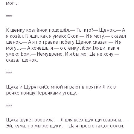
мог…
***
К щенку козлёнок подошёл.— Ты кто?— Щенок.— А
я козёл. Гляди, как я умею: Скок!— И я могу,— сказал
щенок.— А я по травке побегу!Щенок сказал:— И я
могу…— А хочешь, я — о стенку лбом.Гляди, как я
умею: Бом!— Немудрено. И я бы мог,Да не хочу,—
сказал щенок.
***
Щука и ЩуряткиСо мной играют в прятки.Я их в
речке поищу,Червяками угощу.
***
Щука щуке говорила:— Я для всех щук щи сварила.—
Эй, кума, но мы же щуки!— Да я просто так,от скуки.