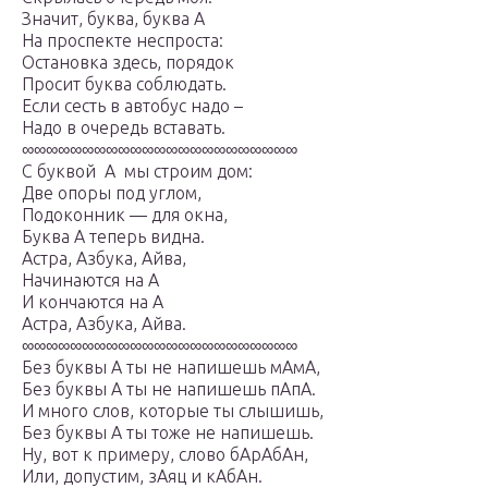
Значит, буква, буква А
На проспекте неспроста:
Остановка здесь, порядок
Просит буква соблюдать.
Если сесть в автобус надо –
Надо в очередь вставать.
∞∞∞∞∞∞∞∞∞∞∞∞∞∞∞∞∞∞∞∞∞∞∞
С буквой А мы строим дом:
Две опоры под углом,
Подоконник — для окна,
Буква А теперь видна.
Астра, Азбука, Айва,
Начинаются на А
И кончаются на А
Астра, Азбука, Айва.
∞∞∞∞∞∞∞∞∞∞∞∞∞∞∞∞∞∞∞∞∞∞∞
Без буквы А ты не напишешь мАмА,
Без буквы А ты не напишешь пАпА.
И много слов, которые ты слышишь,
Без буквы А ты тоже не напишешь.
Ну, вот к примеру, слово бАрАбАн,
Или, допустим, зАяц и кАбАн.