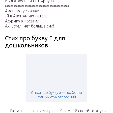
Был Арбуз – и нет Арбуза!
∞∞∞∞∞∞∞∞∞∞∞∞∞∞∞∞∞∞∞∞∞∞∞
Аист аисту сказал:
-Я в Австралию летал,
Африку я посетил,
Ах, устал, нет больше сил!
Стих про букву Г для
дошкольников
Стихи про букву а — подборка
лучших стихотворений
— Га-га-га! — гогочет гусь.— Я семьёй своей горжусь!