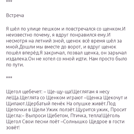
***
Встреча
Я шёл по улице пешком и повстречался со щенком.И
неизвестно почему, я вдруг понравился ему.И
несмотря на летний зной, щенок всё время шёл за
мной.Дошли мы вместе до ворот, и вдруг щенок
пошёл вперёд.Я закричал, позвал щенка, он зарычал
издалека.Он не хотел со мной идти. Нам просто было
по пути.
***
Щегол щебечет: – Ще-щу-ща!Щеглятам я несу
леЩа.Щеглята со Щенком играют –Щенка Щекочут и
Щипают.Щербатый пенёк На опушке живёт.Под
Щепочки в Щели Ужик ползёт.Щурится ужик, Просит
Щегла:– Выпроси Щебетом, Птичка, тепла!Щёголь
Щегол Свои песни поёт –Солнышко Щедрое в гости
зовёт!