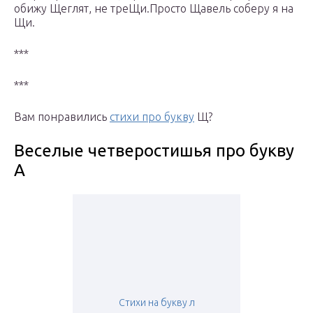
обижу Щеглят, не треЩи.Просто Щавель соберу я на
Щи.
***
***
Вам понравились
стихи про букву
Щ?
Веселые четверостишья про букву
А
Стихи на букву л