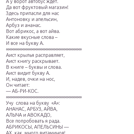
А у ворот автобус ждет.
Да вот фруктовый магазин!
Здесь припасли для нас
Антоновку и апельсин,
Арбуз и ананас.
Вот абрикос, а вот айва.
Какие вкусные слова –
И все на букву А.
∞∞∞∞∞∞∞∞∞∞∞∞∞∞∞∞∞∞∞∞∞∞∞
Аист крылья расправляет,
Аист книгу раскрывает.
В книге – буквы и слова.
Аист видит букву А.
И, надев, очки на нос,
Он читает:
— АБ-РИ-КОС.
∞∞∞∞∞∞∞∞∞∞∞∞∞∞∞∞∞∞∞∞∞∞∞
Учу слова на букву «А»:
АНАНАС, АРБУЗ, АЙВА,
АЛЫЧА и АВОКАДО,
Все попробовать я рада.
АБРИКОСЫ, АПЕЛЬСИНЫ —
АХ, как много витаминов!