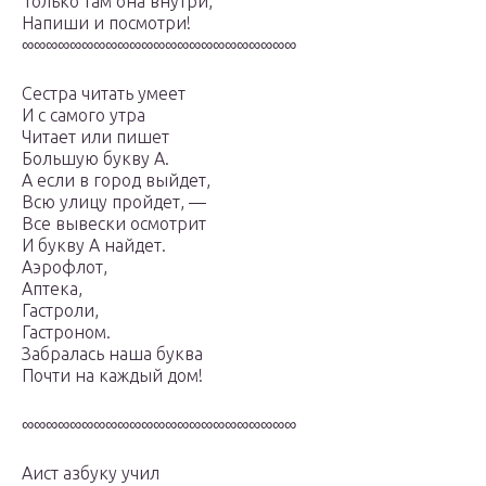
Только там она внутри,
Напиши и посмотри!
∞∞∞∞∞∞∞∞∞∞∞∞∞∞∞∞∞∞∞∞∞∞∞
Сестра читать умеет
И с самого утра
Читает или пишет
Большую букву А.
А если в город выйдет,
Всю улицу пройдет, —
Все вывески осмотрит
И букву А найдет.
Аэрофлот,
Аптека,
Гастроли,
Гастроном.
Забралась наша буква
Почти на каждый дом!
∞∞∞∞∞∞∞∞∞∞∞∞∞∞∞∞∞∞∞∞∞∞∞
Аист азбуку учил