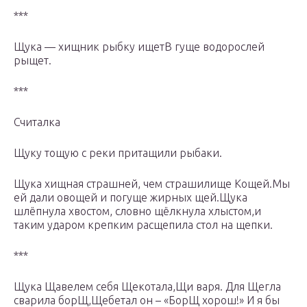
***
Щука — хищник рыбку ищетВ гуще водорослей
рыщет.
***
Считалка
Щуку тощую с реки притащили рыбаки.
Щука хищная страшней, чем страшилище Кощей.Мы
ей дали овощей и погуще жирных щей.Щука
шлёпнула хвостом, словно щёлкнула хлыстом,и
таким ударом крепким расщепила стол на щепки.
***
Щука Щавелем себя Щекотала,Щи варя. Для Щегла
сварила борЩ,Щебетал он – «БорЩ хорош!» И я бы