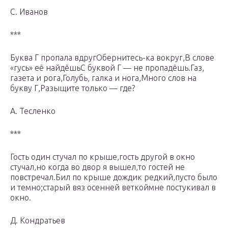
С. Иванов
***
Буква Г пропала вдругОбернитесь-ка вокруг,В слове
«гусь» её найдёшьС буквой Г — не пропадёшь.Газ,
газета и рога,Голубь, галка и нога,Много слов на
букву Г,Разыщите только — где?
А. Тесленко
***
Гость один стучал по крыше,гость другой в окно
стучал,но когда во двор я вышел,то гостей не
повстречал.Бил по крыше дождик редкий,пусто было
и темно;старый вяз осенней веткоймне постукивал в
окно.
Д. Кондратьев