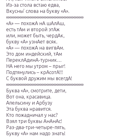
Из-за стола встаю едва,
Вкусны’ слова на букву «А».
∞∞∞∞∞∞∞∞∞∞∞∞∞∞∞∞∞∞∞∞∞∞∞
«А» — похожА нА шАлАш,
есть тАм и второй этАж
или, может быть, чердАк,
букву «А» узнАет всяк.
«А» — похожА на вигвАм.
Это дом индейский, тАм
ПереклАдинА-турник…
НА него мы утром – прыг!
Подтянулись – крАсотА!!!
С буквой дружим мы всегдА!
∞∞∞∞∞∞∞∞∞∞∞∞∞∞∞∞∞∞∞∞∞∞∞
Буква «А», смотрите, дети,
Вот она, красавица.
Апельсину и Арбузу
Эта буква нравится.
Кто пожадничал у нас?
Взял три буквы АнАнАс!
Раз-два-три-четыре-пять,
Букву «А» нам надо знать!