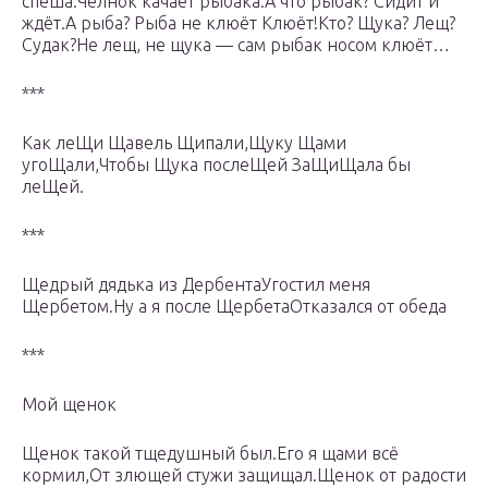
спеша.Челнок качает рыбака.А что рыбак? Сидит и
ждёт.А рыба? Рыба не клюёт Клюёт!Кто? Щука? Лещ?
Судак?Не лещ, не щука — сам рыбак носом клюёт…
***
Как леЩи Щавель Щипали,Щуку Щами
угоЩали,Чтобы Щука послеЩей ЗаЩиЩала бы
леЩей.
***
Щедрый дядька из ДербентаУгостил меня
Щербетом.Ну а я после ЩербетаОтказался от обеда
***
Мой щенок
Щенок такой тщедушный был.Его я щами всё
кормил,От злющей стужи защищал.Щенок от радости