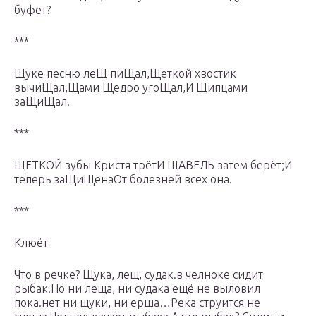
буфет?
***
Щуке песню леЩ пиЩал,Щеткой хвостик
вычиЩал,Щами Щедро угоЩал,И Щипцами
заЩиЩал.
***
ЩЁТКОЙ зубы Кристя трётИ ЩАВЕЛЬ затем берёт;И
теперь заЩиЩенаОт болезней всех она.
***
Клюёт
Что в речке? Щука, лещ, судак.в челноке сидит
рыбак.Но ни леща, ни судака ещё не выловил
пока.нет ни щуки, ни ерша…Река струится не