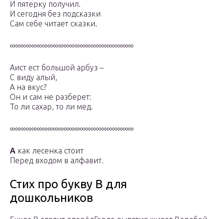
И пятерку получил.
И сегодня без подсказки
Сам себе читает сказки.
∞∞∞∞∞∞∞∞∞∞∞∞∞∞∞∞∞∞∞∞∞∞∞
Аист ест большой арбуз –
С виду алый,
А на вкус?
Он и сам не разберет:
То ли сахар, то ли мед.
∞∞∞∞∞∞∞∞∞∞∞∞∞∞∞∞∞∞∞∞∞∞∞
А
как лесенка стоит
Перед входом в алфавит.
Стих про букву В для
дошкольников