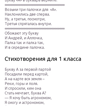
Букву «А» в букварь верните!
∞∞∞∞∞∞∞∞∞∞∞∞∞∞∞∞∞∞∞∞∞∞∞
Возьми три палочки для «А».
Наклонились две сперва.
Ну, а третья, посмотри,
Третья спряталась внутри.
∞∞∞∞∞∞∞∞∞∞∞∞∞∞∞∞∞∞∞∞∞∞∞
Обожают эту букву
И Андрей, и Аллочка,
Палка так и палка так,
И в середине палочка.
Стихотворения для 1 класса
Букву А за первой партой
Посадили перед картой,
А на карте вся земля –
Реки, горы и поля.
И спросили, кем она
Стать мечтает, буква А?
— Я хочу быть агрономом,
Я смогу и астрономом,