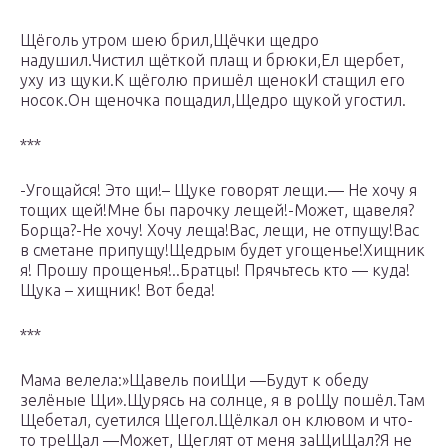
Щёголь утром шею брил,Щёчки щедро
надушил.Чистил щёткой плащ и брюки,Ел щербет,
уху из щуки.К щёголю пришёл щенокИ стащил его
носок.Он щеночка пощадил,Щедро щукой угостил.
***
-Угощайся! Это щи!– Щуке говорят лещи.— Не хочу я
тощих щей!Мне бы парочку лещей!-Может, щавеля?
Борща?-Не хочу! Хочу леща!Вас, лещи, не отпущу!Вас
в сметане припущу!Щедрым будет угощенье!Хищник
я! Прошу прощенья!..Братцы! Прячьтесь кто — куда!
Щука – хищник! Вот беда!
***
Мама велела:»Щавель поиЩи —Будут к обеду
зелёные Щи».Щурясь на солнце, я в роЩу пошёл.Там
Щебетал, суетился Щегол.Щёлкал он клювом и что-
то треЩал —Может, Щеглят от меня заЩиЩал?Я не