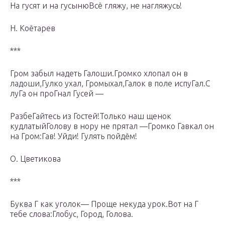
На гусят и на гусынюВсё гляжу, не нагляжусь!
Н. Коётарев
***
Гром забыл надеть Галоши.Громко хлопал он в
ладоши,Гулко ухал, Громыхал,Галок в поле испуГал.С
луГа он проГнал Гусей —
РазбеГайтесь из Гостей!Только наш щенок
кудлатыйГолову в нору не прятал —Громко Гавкал он
на Гром:Гав! Уйди! Гулять пойдём!
О. Цветикова
***
Буква Г как уголок— Проще некуда урок.Вот на Г
тебе слова:Глобус, Город, Голова.