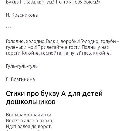
Буква Г сказала: «Гусь!Что-то я тебя боюсь!»
И. Красникова
***
Голодно, холодно,Галки, воробьи!Голодно, голуби –
гуленьки мои!Прилетайте в гости,Полны у нас
горсти.Клюйте, гостюйте,Не пугайтесь, клюйте!
Гуль-гуль-гуль!
Е. Благинина
Стихи про букву А для детей
дошкольников
Вот мраморная арка
Ведет в аллею парка.
Идет аллея до ворот,