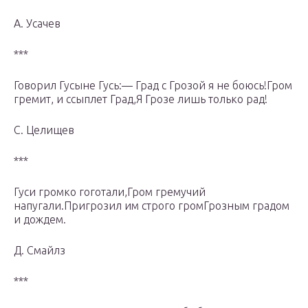
А. Усачев
***
Говорил Гусыне Гусь:— Град с Грозой я не боюсь!Гром
гремит, и ссыплет Град,Я Грозе лишь только рад!
С. Целищев
***
Гуси громко гоготали,Гром гремучий
напугали.Пригрозил им строго громГрозным градом
и дождем.
Д. Смайлз
***