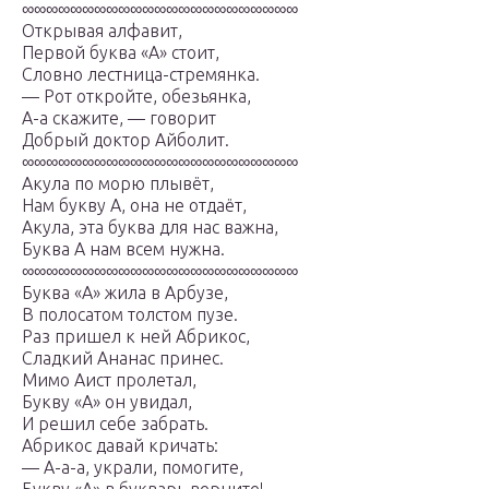
∞∞∞∞∞∞∞∞∞∞∞∞∞∞∞∞∞∞∞∞∞∞∞
Открывая алфавит,
Первой буква «А» стоит,
Словно лестница-стремянка.
— Рот откройте, обезьянка,
А-а скажите, — говорит
Добрый доктор Айболит.
∞∞∞∞∞∞∞∞∞∞∞∞∞∞∞∞∞∞∞∞∞∞∞
Акула по морю плывёт,
Нам букву А, она не отдаёт,
Акула, эта буква для нас важна,
Буква А нам всем нужна.
∞∞∞∞∞∞∞∞∞∞∞∞∞∞∞∞∞∞∞∞∞∞∞
Буква «А» жила в Арбузе,
В полосатом толстом пузе.
Раз пришел к ней Абрикос,
Сладкий Ананас принес.
Мимо Аист пролетал,
Букву «А» он увидал,
И решил себе забрать.
Абрикос давай кричать:
— А-а-а, украли, помогите,