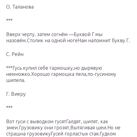
О. Таланова
***
Вверх черту, затем согнём —Буквой Г мы
назовём.Столик на одной ногеНам напомнит букву Г.
С. Рейн
***Гусь купил себе гармошку,но дырявую
немножко.Хорошо гармошка пела,по-гусиному
шипела.
Г. Виеру
***
Вот гуси с выводком гусятГалдят, шипят, как
змеи.Грузовику они грозят,Вытягивая шеи.Но не
страшна грузовикуГусей горластых стая.Гудком