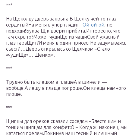
***
На Щеколду дверь закрыта,В Щелку чей-то глаз
сердитыйНа меня в упор глядит–
Ой-ой-ой
, не
подходи!Буква Щ к двери прибита.Интересно, что
там скрыто?Может чудиЩе из чащиСвой ужасный
глаз тараЩит?И меня в один присестНе задумываясь
съест? …Дверь открылась со Щелчком –Стало
«чудиЩе»… Щенком!
***
Трудно быть клещом в плащеА в шинели —
вообще.А лещу в плаще попроще.Он клеща намного
площе.
***
Щипцы для орехов сказали соседям –Блестящим и
тонким щипцам для конфет:О – Когда ж, наконец, мы
кататься поедем,Покинув наш тесный и душный