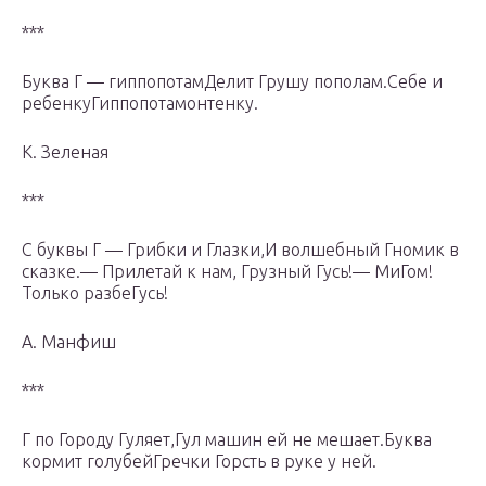
***
Буква Г — гиппопотамДелит Грушу пополам.Себе и
ребенкуГиппопотамонтенку.
К. Зеленая
***
С буквы Г — Грибки и Глазки,И волшебный Гномик в
сказке.— Прилетай к нам, Грузный Гусь!— МиГом!
Только разбеГусь!
А. Манфиш
***
Г по Городу Гуляет,Гул машин ей не мешает.Буква
кормит голубейГречки Горсть в руке у ней.