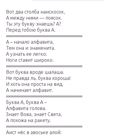
Вот два столба наискосок,
А между ними — поясок.
Ты эту букву знаешь? А?
Перед тобою буква А.
∞∞∞∞∞∞∞∞∞∞∞∞∞∞∞∞∞∞∞∞∞∞∞
А – начало алфавита,
Тем она и знаменита.
А узнать ее легко:
Ноги ставит широко.
∞∞∞∞∞∞∞∞∞∞∞∞∞∞∞∞∞∞∞∞∞∞∞
Вот буква вроде шалаша.
Не правда ль, буква хороша!
И хоть она проста на вид,
А начинает алфавит.
∞∞∞∞∞∞∞∞∞∞∞∞∞∞∞∞∞∞∞∞∞∞∞
Буква А, буква А –
Алфавита голова.
Знает Вова, знает Света,
А похожа на ракету.
∞∞∞∞∞∞∞∞∞∞∞∞∞∞∞∞∞∞∞∞∞∞∞
Аист нёс в авоське алой: