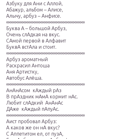
Азбуку для Ани с Аллой,
Абажур, альбом – Алисе,
Алычу, арбуз – Анфисе.
∞∞∞∞∞∞∞∞∞∞∞∞∞∞∞∞∞∞∞∞∞∞∞
Буква А – большой Арбуз,
Очень слАдкая на вкус.
САмой первой в Алфавит
БуквА встАла и стоит.
∞∞∞∞∞∞∞∞∞∞∞∞∞∞∞∞∞∞∞∞∞∞∞
Арбуз ароматный
Раскрасил Антоша
Аня Артистку,
Автобус Алёша.
∞∞∞∞∞∞∞∞∞∞∞∞∞∞∞∞∞∞∞∞∞∞∞
АнАнАсом кАждый рАз
В прАздник мАмА кормит нАс.
Любит слАдкий АнАнАс
ДАже кАждый пАпуАс.
∞∞∞∞∞∞∞∞∞∞∞∞∞∞∞∞∞∞∞∞∞∞∞
Аист пробовал Арбуз:
А каков же он нА вкус?
С Аппетитом ел, от пузА,