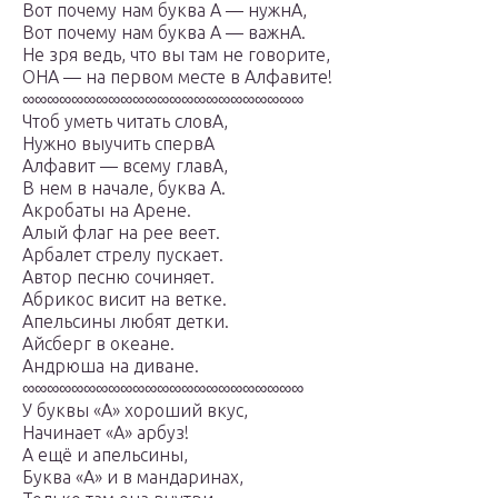
Вот почему нам буква А — нужнА,
Вот почему нам буква А — важнА.
Не зря ведь, что вы там не говорите,
ОНА — на первом месте в Алфавите!
∞∞∞∞∞∞∞∞∞∞∞∞∞∞∞∞∞∞∞∞∞∞∞
Чтоб уметь читать словА,
Нужно выучить спервА
Алфавит — всему главА,
В нем в начале, буква А.
Акробаты на Арене.
Алый флаг на рее веет.
Арбалет стрелу пускает.
Автор песню сочиняет.
Абрикос висит на ветке.
Апельсины любят детки.
Айсберг в океане.
Андрюша на диване.
∞∞∞∞∞∞∞∞∞∞∞∞∞∞∞∞∞∞∞∞∞∞∞
У буквы «А» хороший вкус,
Начинает «А» арбуз!
А ещё и апельсины,
Буква «А» и в мандаринах,