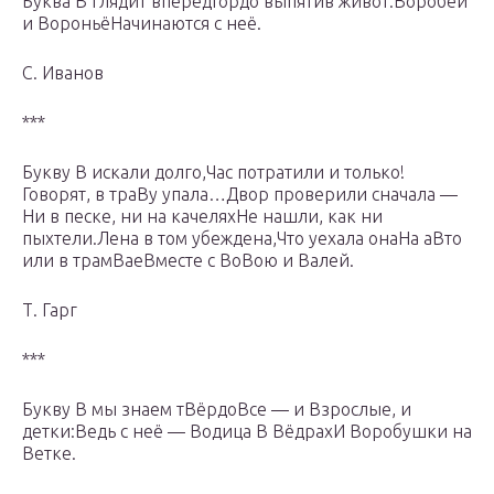
Буква В глядит вперёдГордо выпятив живот.Воробей
и ВороньёНачинаются с неё.
С. Иванов
***
Букву В искали долго,Час потратили и только!
Говорят, в траВу упала…Двор проверили сначала —
Ни в песке, ни на качеляхНе нашли, как ни
пыхтели.Лена в том убеждена,Что уехала онаНа аВто
или в трамВаеВместе с ВоВою и Валей.
Т. Гарг
***
Букву В мы знаем тВёрдоВсе — и Взрослые, и
детки:Ведь с неё — Водица В ВёдрахИ Воробушки на
Ветке.