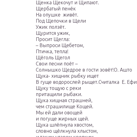
Щенка Щекочут и Щипают.
Щербатый пенёк
На опушке живёт.
Под Щепочки в Щели
Ужик ползёт.
Щурится ужик,
Просит Щегла:
– Выпроси Щебетом,
Птичка, тепла!
Щёголь Щегол
Свои песни поёт –
Солнышко Щедрое в гости зовёт!О. Ашто
Щука- хищник рыбку ищет
В гуще водорослей рыщет.Считалка Е. Еф
Щуку тощую с реки
притащили рыбаки.
Щука хищная страшней,
чем страшилище Кощей.
Мы ей дали овощей
и погуще жирных щей.
Щука шлёпнула хвостом,
словно щёлкнула хлыстом,