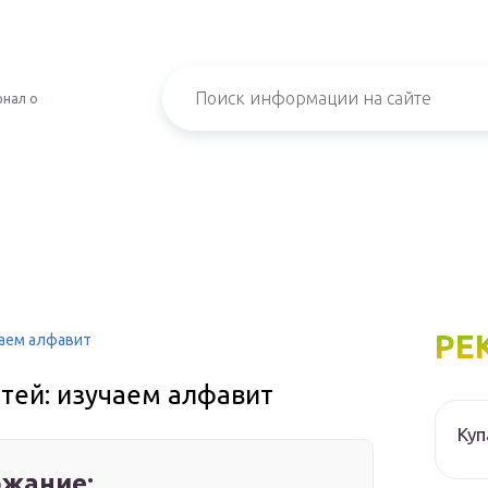
рнал о
РЕ
чаем алфавит
етей: изучаем алфавит
Куп
жание: