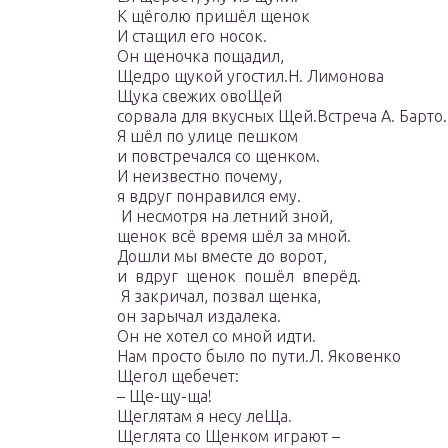
К щёголю пришёл щенок
И стащил его носок.
Он щеночка пощадил,
Щедро щукой угостил.Н. Лимонова
Щука свежих овоЩей
сорвала для вкусных Щей.Встреча А. Барто.
Я шёл по улице пешком
и повстречался со щенком.
И неизвестно почему,
я вдруг понравился ему.
И несмотря на летний зной,
щенок всё время шёл за мной.
Дошли мы вместе до ворот,
и вдруг щенок пошёл вперёд.
Я закричал, позвал щенка,
он зарычал издалека.
Он не хотел со мной идти.
Нам просто было по пути.Л. Яковенко
Щегол щебечет:
– Ще-щу-ща!
Щеглятам я несу леЩа.
Щеглята со Щенком играют –