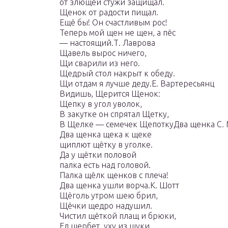
от злющей стужи защищал.
Щенок от радости пищал.
Ещё бы! Он счастливым рос!
Теперь мой щен не щен, а пёс
— настоящий.Т. Лаврова
Щавель вырос ничего,
Щи сварили из него.
Щедрый стол накрыт к обеду.
Щи отдам я лучше деду.Е. Вартересьянц
Видишь, Щерится Щенок:
Щепку в угол уволок,
В закутке он спрятал Щетку,
В Щелке — семечек ЩепоткуДва щенка С.
Два щенка щека к щеке
щиплют щётку в уголке.
Да у щётки половой
палка есть над головой.
Палка щёлк щенков с плеча!
Два щенка ушли ворча.К. Шотт
Щёголь утром шею брил,
Щёчки щедро надушил.
Чистил щёткой плащ и брюки,
Ел щербет, уху из щуки.