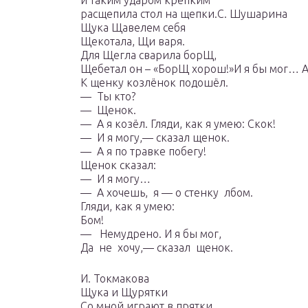
и таким ударом крепким
расщепила стол на щепки.С. Шушарина
Щука Щавелем себя
Щекотала, Щи варя.
Для Щегла сварила борЩ,
Щебетал он – «БорЩ хорош!»И я бы мог… А
К щенку козлёнок подошёл.
— Ты кто?
— Щенок.
— А я козёл. Гляди, как я умею: Скок!
— И я могу,— сказал щенок.
— А я по травке побегу!
Щенок сказал:
— И я могу…
— А хочешь, я — о стенку лбом.
Гляди, как я умею:
Бом!
— Немудрено. И я бы мог,
Да не хочу,— сказал щенок.
И. Токмакова
Щука и Щурятки
Со мной играют в прятки.