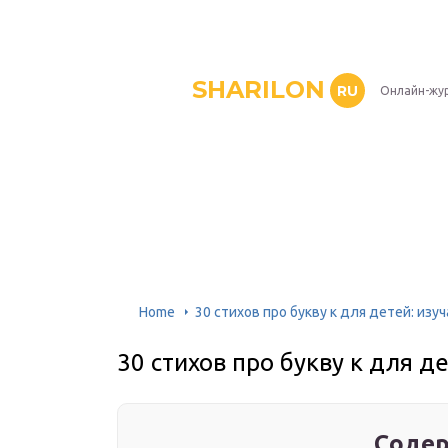
SHARILON
RU
Онлайн-жу
Home
30 стихов про букву к для детей: изу
30 стихов про букву к для д
Содер