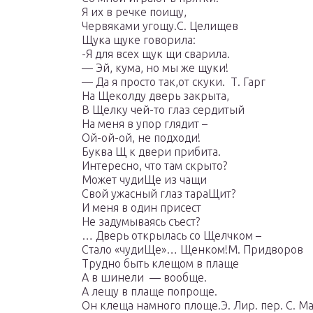
Я их в речке поищу,
Червяками угощу.С. Целищев
Щука щуке говорила:
-Я для всех щук щи сварила.
— Эй, кума, но мы же щуки!
— Да я просто так,от скуки. Т. Гарг
На Щеколду дверь закрыта,
В Щелку чей-то глаз сердитый
На меня в упор глядит –
Ой-ой-ой, не подходи!
Буква Щ к двери прибита.
Интересно, что там скрыто?
Может чудиЩе из чащи
Свой ужасный глаз тараЩит?
И меня в один присест
Не задумываясь съест?
… Дверь открылась со Щелчком –
Стало «чудиЩе»… Щенком!М. Придворов
Трудно быть клещом в плаще
А в шинели — вообще.
А лещу в плаще попроще.
Он клеща намного площе.Э. Лир. пер. С. М