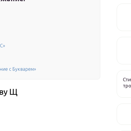
«С»
ние с Букварем»
Сти
тро
кву Щ