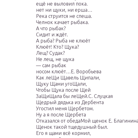
ещё не выловил пока.
нет ни щуки, ни ерша…
Река струится не спеша.
Челнок качает рыбака.
А что рыбак?
Сидит и ждёт.
А рыба? Рыба не клюёт
Клюёт! Кто? Щука?
Лещ? Судак?
Не лещ, не щука
— сам рыбак
носом клюёт…Е. Воробьева
Как леЩи Щавель Щипали,
Щуку Щами угоЩали,
Чтобы Щука после Щей
ЗаЩиЩала бы леЩей.С. Слуцкая
Щедрый дядька из Дербента
Угостил меня Щербетом.
Ну а я после Щербета
Отказался от обедаМой щенок Е. Благинина
Щенок такой тщедушный был.
Его я щами всё кормил,