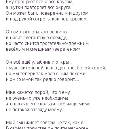
Ему прощают всё и все кругом,
а шутки повторяет вся округа.
Он может быть поверенным и другом
и под рукой согреть, как под крылом.
Он смотрит эпатажное кино
и носит элегантную одежду,
но часто снится трогательно-прежним
весёлым и смешным «веретеном».
Он всё ещё улыбчив и открыт,
с чувствительной, как в детстве, белой кожей,
но мы теперь так мало с ним похожи,
и он со мной так редко говорит…
Мне кажется порой, что я ему
не очень-то уже необходима,
что взгляд его скользит всё чаще мимо,
не потакая взгляду моему.
Мой сын живёт совсем не так, как я.
В своём упрямстве он почти несносен.