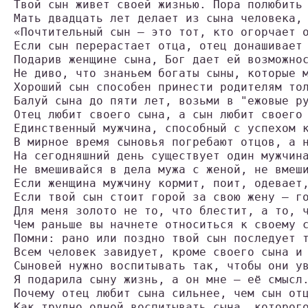
Твой сын живет своей жизнью. Пора полюбить
Мать двадцать лет делает из сына человека,
«Почтительный сын — это тот, кто огорчает 
Если сын перерастает отца, отец донашивает
Подарив женщине сына, Бог дает ей возможно
Не диво, что знаньем богаты сыны, которые 
Хороший сын способен принести родителям то
Балуй сына до пяти лет, возьми в "ежовые р
Отец любит своего сына, а сын любит своего
Единственный мужчина, способный с успехом 
В мирное время сыновья погребают отцов, а 
На сегодняшний день существует один мужчин
Не вмешивайся в дела мужа с женой, не вмеш
Если женщина мужчину кормит, поит, одевает
Если твой сын стоит горой за свою жену – г
Для меня золото не то, что блестит, а то, 
Чем раньше вы начнете относиться к своему 
Помни: рано или поздно твой сын последует 
Всем человек завидует, кроме своего сына и
Сыновей нужно воспитывать так, чтобы они у
Я подарила сыну жизнь, а он мне – её смысл
Почему отец любит сына сильнее, чем сын от
Как трудно одной воспитывать сына, которог