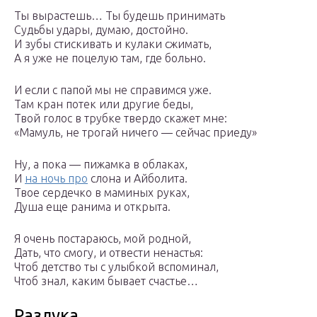
Ты вырастешь… Ты будешь принимать
Судьбы удары, думаю, достойно.
И зубы стискивать и кулаки сжимать,
А я уже не поцелую там, где больно.
И если с папой мы не справимся уже.
Там кран потек или другие беды,
Твой голос в трубке твердо скажет мне:
«Мамуль, не трогай ничего — сейчас приеду»
Ну, а пока — пижамка в облаках,
И
на ночь про
слона и Айболита.
Твое сердечко в маминых руках,
Душа еще ранима и открыта.
Я очень постараюсь, мой родной,
Дать, что смогу, и отвести ненастья:
Чтоб детство ты с улыбкой вспоминал,
Чтоб знал, каким бывает счастье…
Разлука