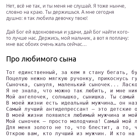
Нет, всё не так, и ты меня не слушай. Я тоже нынче,
словно на краю. Ты держишься. А мне сегодня
душно: я так любила девочку твою!
Дай Бог ей вдохновенья и удачи, дай Бог найти кого-
то лучше нас. Держись, мой мальчик, а вот я поплачу:
мне вас обоих очень жаль сейчас…
Про любимого сына
Тот единственный, за кем я стану бегать, б
Поцелую нежно мягкую ручонку, прикоснусь г
Сыночка, сынуля, маленький сыночек... Ласк
Я не знала, что можно так любить, и мне ни
Мой ангелочек, солнышко, сынишка. Ты самый
В моей жизни есть идеальный мужчина… он на
Самый лучший антидепрессант — это детские 
В моей жизни появился любимый мужчина и мо
Мой сыночек — просто молодчина! Самый мой 
Для меня золото не то, что блестит, а то, 
Открою вам, кто лучший из мужчин. И кто на