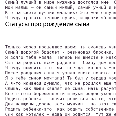
Самый лучший в мире мужчина достался мне! 
Мой малыш — он самый милый, самый умный и 
Кто на свете лучший мальчик? Это мой сынул
Я буду трогать теплый пузик, и щечки-яблоч
Статусы про рождение сына
Только через прошедшее время ты сможешь уз
Самый дорогой браслет - резиновая бирочка,
Я долго тебя ждала! Теперь мы вместе и нав
Сын на радость всем родился - Сразу дом пр
Я буду помнить этот миг всегда, когда к мо
После рождения сына я узнал много нового: 
Я о тебе сынок мечтала! Ты был у сердца мо
А я-то наивная думала, что не родился еще 
Слыша, как люди хвалят ее сына, мать радуе
Все тяготы беременности и муки родов уходя
Родить ребенка - значит решиться на то, чт
Для женщины дороже всех мужчин – на этот с
Родить ребёнка-это, как родить собственное
Сын как мотылек – едва он родится, тут же 