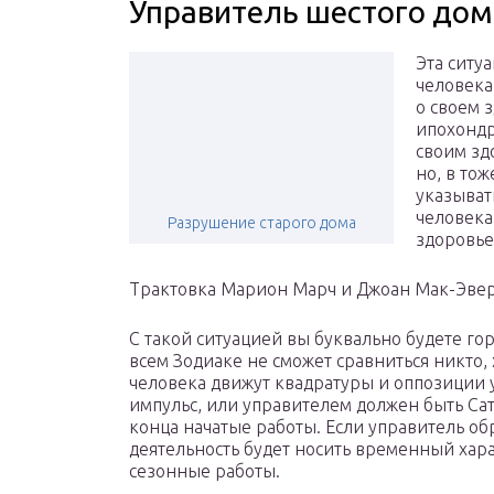
Управитель шестого дом
Эта ситу
человека
о своем 
ипохондр
своим зд
но, в то
указыват
человека
Разрушение старого дома
здоровье
Трактовка Марион Марч и Джоан Мак-Эве
С такой ситуацией вы буквально будете гор
всем Зодиаке не сможет сравниться никто,
человека движут квадратуры и оппозиции 
импульс, или управителем должен быть Сату
конца начатые работы. Если управитель об
деятельность будет носить временный хара
сезонные работы.