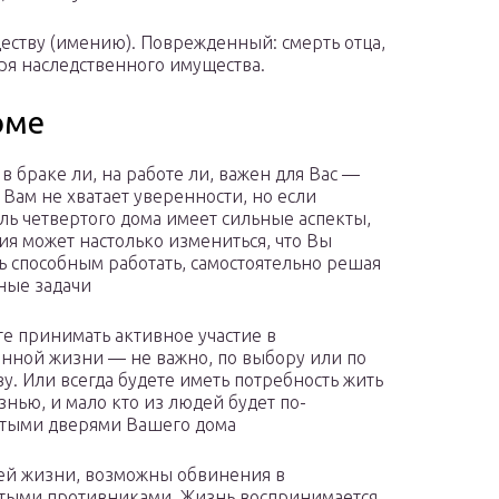
ству (имению). Поврежденный: смерть отца,
еря наследственного имущества.
оме
в браке ли, на работе ли, важен для Вас —
 Вам не хватает уверенности, но если
ль четвертого дома имеет сильные аспекты,
ция может настолько измениться, что Вы
ь способным работать, самостоятельно решая
ные задачи
е принимать активное участие в
нной жизни — не важно, по выбору или по
ву. Или всегда будете иметь потребность жить
знью, и мало кто из людей будет по-
рытыми дверями Вашего дома
ней жизни, возможны обвинения в
рытыми противниками. Жизнь воспринимается