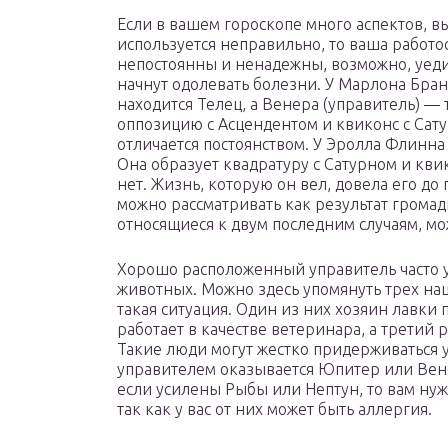
Если в вашем гороскопе много аспектов, 
используется неправильно, то ваша работо
непостоянны и ненадежны, возможно, уедин
начнут одолевать болезни. У Марлона Бра
находится Телец, а Венера (управитель) — 
оппозицию с Асцендентом и квиконс с Сату
отличается постоянством. У Эролла Флинна
Она образует квадратуру с Сатурном и кви
нет. Жизнь, которую он вел, довела его до 
можно рассматривать как результат громад
относящиеся к двум последним случаям, мо
Хорошо расположенный управитель часто 
животных. Можно здесь упомянуть трех на
такая ситуация. Один из них хозяин лавки
работает в качестве ветеринара, а третий
Такие люди могут жестко придерживаться у
управителем оказывается Юпитер или Вене
если усилены Рыбы или Нептун, то вам нуж
так как у вас от них может быть аллергия.