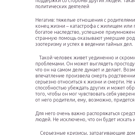
поддержки со стороны других людей. Такая
политических деятелей
Негатив: тяжелые отношения с родителями,
конец жизни – катастрофа с жилищем или 
богатое наследство, успешное приумноже
странную помощь оказывают умершие родс
эзотеризму и успех в ведении тайных дел.
Такой человек живет уединенно и скром
проблемами. Он может выглядеть простодуш
что он на самом деле думает и делает. Воз
впечатление произвела смерть родственник
серьезно относиться к жизни и смерти. Не 
способностью убеждать других и может об
того, чтобы он мог чувствовать себя уверен
от него родители, ему, возможно, придетс
Для него очень важно распоряжаться сред
людей. Не исключено, что он будет искать
Серьезные кризисы, затрагивающие дом,