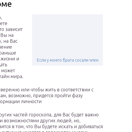
оме
,
ете
то зависит
 Вы на
, на Вас
ление
 раньше
к жизни и
Если у моего брата сосали член
ать
, может
тайн мира.
уверенно или чтобы жить в соответствии с
Вам, возможно, придется пройти фазу
формации личности
угих частей гороскопа, для Вас будет важно
и возможностями других людей, но,
тся в том, что Вы будете искать и добиваться