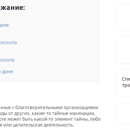
жание:
доме.
ороскопа
роскопа
м доме
Сти
тро
анные с благотворительными организациями
оды от других, какие-то тайные махинации,
оте может быть какой-то элемент тайны, либо
я или целительская деятельность.