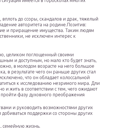
 ситуация имеется в гороскопах многих
 вплоть до ссоры, скандалов и драк, тяжелый
падение авторитета на родине.Позитив:
ние и приращение имущества. Таким людям
твенники, не исключен интерес к
но, целиком поглощенный своими
ным и доступным, но мало кто будет знать,
можно, в молодом возрасте на него большое
а, в результате чего он раньше других стал
исключено, что он обладает колоссальной
ратиться к исследованию незримого мира. Дли
но и жить в соответствии с тем, чего ожидают
я пройти фазу духовного преображения
ствами и руководить возможностями других
 и добиваться поддержки со стороны других
 семейную жизнь.