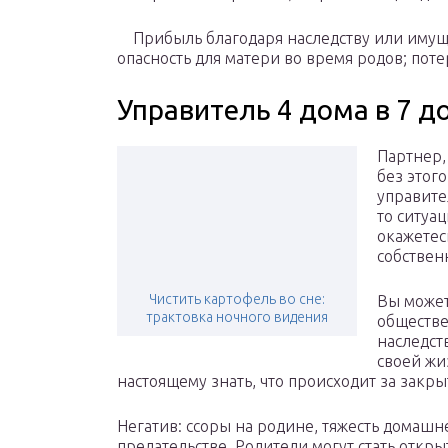
Прибыль благодаря наследству или имуще
опасность для матери во время родов; пот
Управитель 4 дома в 7 д
Партнер, 
без этого
управите
то ситуа
окажетес
собствен
Чистить картофель во сне:
Вы может
трактовка ночного видения
обществе
наследст
своей жи
настоящему знать, что происходит за зак
Негатив: ссоры на родине, тяжесть домаш
предательстве. Родители могут стать отк