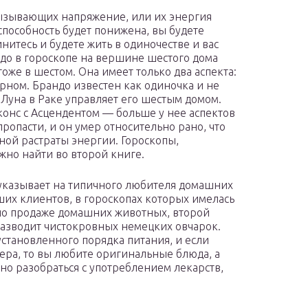
вызывающих напряжение, или их энергия
способность будет понижена, вы будете
итесь и будете жить в одиночестве и вас
ндо в гороскопе на вершине шестого дома
тоже в шестом. Она имеет только два аспекта:
рном. Брандо известен как одиночка и не
 Луна в Раке управляет его шестым домом.
конс с Асцендентом — больше у нее аспектов
пропасти, и он умер относительно рано, что
ной растраты энергии. Гороскопы,
жно найти во второй книге.
указывает на типичного любителя домашних
ших клиентов, в гороскопах которых имелась
 по продаже домашних животных, второй
 разводит чистокровных немецких овчарок.
становленного порядка питания, и если
ра, то вы любите оригинальные блюда, а
но разобраться с употреблением лекарств,