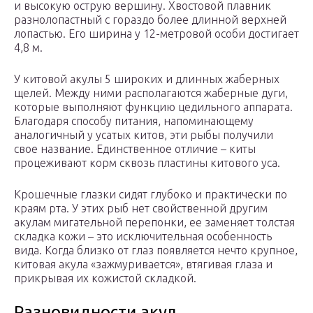
и высокую острую вершину. Хвостовой плавник
разнолопастный с гораздо более длинной верхней
лопастью. Его ширина у 12-метровой особи достигает
4,8 м.
У китовой акулы 5 широких и длинных жаберных
щелей. Между ними располагаются жаберные дуги,
которые выполняют функцию цедильного аппарата.
Благодаря способу питания, напоминающему
аналогичный у усатых китов, эти рыбы получили
свое название. Единственное отличие – киты
процеживают корм сквозь пластины китового уса.
Крошечные глазки сидят глубоко и практически по
краям рта. У этих рыб нет свойственной другим
акулам мигательной перепонки, ее заменяет толстая
складка кожи – это исключительная особенность
вида. Когда близко от глаз появляется нечто крупное,
китовая акула «зажмуривается», втягивая глаза и
прикрывая их кожистой складкой.
Разновидности акул