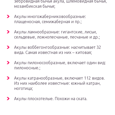
зебровидная бычья акула, шлемовидная бычья,
мозамбикская бычья;
Акулы многожаберниковообразные:
плащеносная, семижаберная и пр.;
Акулы ламнообразные: гигантские, лисьи,
сельдевые, ложнопесчаные, песчаные и др.;
Акулы воббегонгообразные: насчитывает 32
вида. Самая известная из них – китовая;
Акулы пилоносообразные, включает один вид:
пилоносные.;
Акулы катранообразные, включает 112 видов.
Из них наиболее известные: южный катран,
ноготица;
Акулы плоскотелые. Похожи на ската.