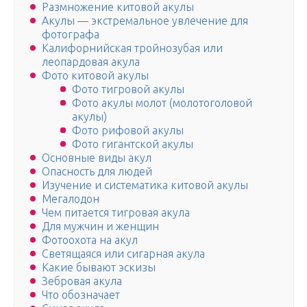
Размножение китовой акулы
Акулы — экстремальное увлечение для
фотографа
Калифорнийская тройнозубая или
леопардовая акула
Фото китовой акулы
Фото тигровой акулы
Фото акулы молот (молотоголовой
акулы)
Фото рифовой акулы
Фото гигантской акулы
Основные виды акул
Опасность для людей
Изучение и систематика китовой акулы
Мегалодон
Чем питается тигровая акула
Для мужчин и женщин
Фотоохота на акул
Светящaяся или сигаpная акyла
Какие бывают эскизы
Зебровая акула
Что обозначает