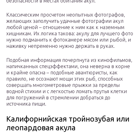
безопасности в местах обитания акул.
Классическим просчетом неопытных фотографов,
желающих заполучить удачные фотографии акул
любой ценой – отношение к ним как к наземным
хищникам. Их логика такова: акулу для лучшего фото
нужно подманить к фотокамере мясом или рыбой, и
наживку непременно нужно держать в руках.
Подобная информация почерпнута из кинофильмов,
напичканных спецэффектами, она неверна в корне
и крайне опасна – подобные авантюристы, как
правило, не осознают мощи этих рыб, способных
совершать многометровые прыжки за пределы
водной стихии и с легкостью ломать прутья клетки
для погружений в стремлении добраться до
источника пищи.
Калифорнийская тройнозубая или
леопардовая акула