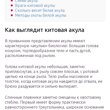
Синяя акула
Враги китовой акулы
Сколько весит белая акула
Методы охоты белой акулы
Как выглядит китовая акула
В привычном представлении акулы имеют
характерную «акулью» биологию: большая голова
конусом, торпедообразное тело и пасть дугой,
расположенная под рылом.
Голова китовой акулы небольшая, заметно
приплюснутая, а к рылу совсем плоская, с ротовой
щелью на конце рыла. Тело рыбы массивное и
толстое, когда китовая акула наедается до отвала, ее
брюхо раздувается и сильно выпирает.
Спинные плавники заметно смещены к хвостовому
стеблю. Первый имеет форму практически
равностороннего треугольника, широкое основание