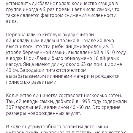
установить дисбаланс полов: количество самцов в
группе иногда в 5 раз превышает число самок, что
также является фактором снижения численности
вида.
Первоначально китовую акулу считали
яйцекладущим видом и только в начале 20 века
выяснилось, что эти рыбы яйцеживородящие. В
утробе беременной самки, выловленной в 1910 году
в водах Шри-Ланки было обнаружено 16 яйцевых
капсул. Яйца имеют длину около 63 см при ширине
40 см. Зародыши питаются желтком,
вырабатываемым яичниками матери и рождаются
полностью развитыми.
Количество яиц иногда составляет несколько сотен.
Так, яйцеводы самки, добытой в 1995 году содержали
307 зародышей, величиной 40 -60 см. Это средние
размеры новорожденных акулят.
В ходе внутриутробного развития детеныши
китовой акулы накапливают питательные вещества с