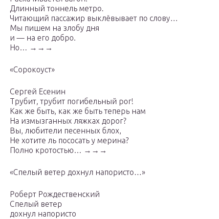
Длинный тоннель метро.
Читающий пассажир выклёвывает по слову…
Мы пишем на злобу дня
и — на его добро.
Но… →→→
«Сорокоуст»
Сергей Есенин
Трубит, трубит погибельный рог!
Как же быть, как же быть теперь нам
На измызганных ляжках дорог?
Вы, любители песенных блох,
Не хотите ль пососать у мерина?
Полно кротостью… →→→
«Спелый ветер дохнул напористо…»
Роберт Рождественский
Спелый ветер
дохнул напористо