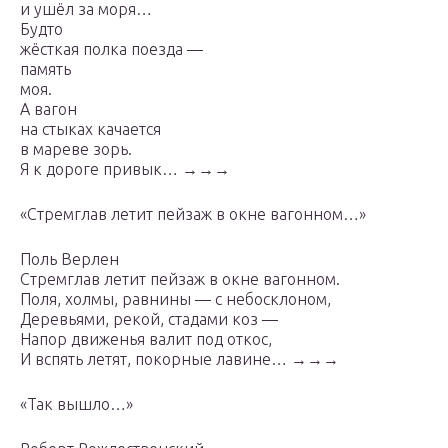
и ушёл за моря…
Будто
жёсткая полка поезда —
память
моя.
А вагон
на стыках качается
в мареве зорь.
Я к дороге привык… →→→
«Стремглав летит пейзаж в окне вагонном…»
Поль Верлен
Стремглав летит пейзаж в окне вагонном.
Поля, холмы, равнины — с небосклоном,
Деревьями, рекой, стадами коз —
Напор движенья валит под откос,
И вспять летят, покорные лавине… →→→
«Так вышло…»