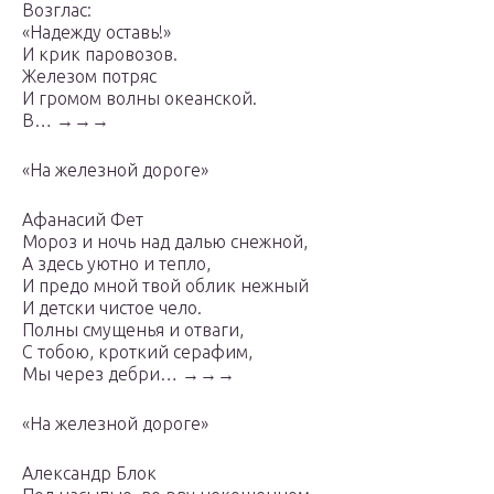
Возглас:
«Надежду оставь!»
И крик паровозов.
Железом потряс
И громом волны океанской.
В… →→→
«На железной дороге»
Афанасий Фет
Мороз и ночь над далью снежной,
А здесь уютно и тепло,
И предо мной твой облик нежный
И детски чистое чело.
Полны смущенья и отваги,
С тобою, кроткий серафим,
Мы через дебри… →→→
«На железной дороге»
Александр Блок