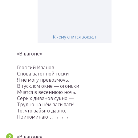
К чему снится вокзал
«В вагоне»
Георгий Иванов
Снова вагонной тоски
Я не могу превозмочь.
В тусклом окне — огоньки
Мчатся в весеннюю ночь.
Серых диванов сукно —
Трудно на нём засыпать!
То, что забыто давно,
Припоминаю… →→→
«В вагоне»