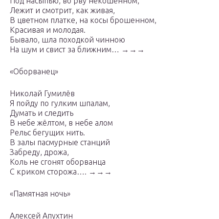
Под насыпью, во рву некошенном,
Лежит и смотрит, как живая,
В цветном платке, на косы брошенном,
Красивая и молодая.
Бывало, шла походкой чинною
На шум и свист за ближним… →→→
«Оборванец»
Николай Гумилёв
Я пойду по гулким шпалам,
Думать и следить
В небе жёлтом, в небе алом
Рельс бегущих нить.
В залы пасмурные станций
Забреду, дрожа,
Коль не сгонят оборванца
С криком сторожа…. →→→
«Памятная ночь»
Алексей Апухтин