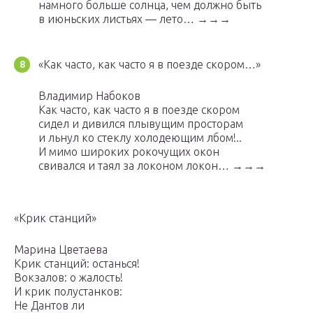
намного больше солнца, чем должно быть
в июньских листьях — лето… →→→
«Как часто, как часто я в поезде скором…»
Владимир Набоков
Как часто, как часто я в поезде скором
сидел и дивился плывущим просторам
и льнул ко стеклу холодеющим лбом!..
И мимо широких рокочущих окон
свивался и таял за локоном локон… →→→
«Крик станций»
Марина Цветаева
Крик станций: останься!
Вокзалов: о жалость!
И крик полустанков:
Не Дантов ли