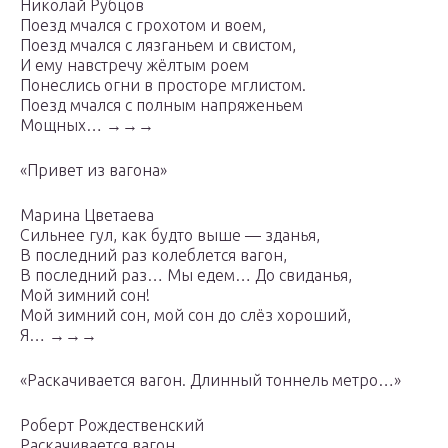
Николай Рубцов
Поезд мчался с грохотом и воем,
Поезд мчался с лязганьем и свистом,
И ему навстречу жёлтым роем
Понеслись огни в просторе мглистом.
Поезд мчался с полным напряженьем
Мощных… →→→
«Привет из вагона»
Марина Цветаева
Сильнее гул, как будто выше — зданья,
В последний раз колеблется вагон,
В последний раз… Мы едем… До свиданья,
Мой зимний сон!
Мой зимний сон, мой сон до слёз хороший,
Я… →→→
«Раскачивается вагон. Длинный тоннель метро…»
Роберт Рождественский
Раскачивается вагон.