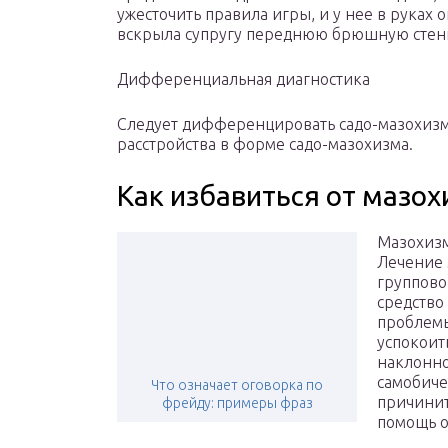
ужесточить правила игры, и у нее в руках 
вскрыла супругу переднюю брюшную стен
Дифференциальная диагностика
Следует дифференцировать садо-мазохизм
расстройства в форме садо-мазохизма.
Как избавиться от мазох
Мазохизм
Лечение 
группово
средство
проблемы
успокоит
наклонно
самобиче
Что означает оговорка по
причинит
фрейду: примеры фраз
помощь о