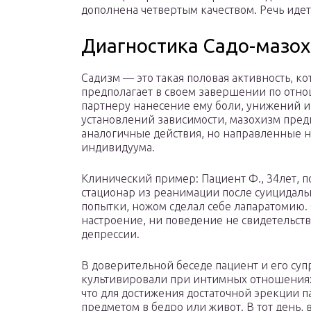
дополнена четвертым качеством. Речь идет
Диагностика Садо-мазох
Садизм — это такая половая активность, ко
предполагает в своем завершении по отн
партнеру нанесение ему боли, унижений и
установлений зависимости, мазохизм пред
аналогичные действия, но направленные н
индивидуума.
Клинический пример: Пациент Ф., 34лет, п
стационар из реанимации после суицидал
попытки, ножом сделал себе лапаратомию.
настроение, ни поведение не свидетельст
депрессии.
В доверительной беседе пациент и его суп
культивировали при интимных отношениях 
что для достижения достаточной эрекции 
предметом в бедро или живот. В тот день,