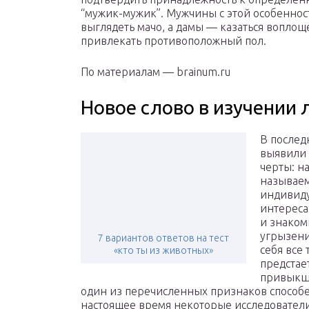
“мужик-мужик”. Мужчины с этой особенност
выглядеть мачо, а дамы — казаться воплощ
привлекать противоположный пол.
По материалам — brainum.ru
Новое слово в изучении 
В послед
выявили 
черты: н
называем
индивиду
интереса
и знаком
угрызени
7 вариантов ответов на тест
себя все
«кто ты из животных»
предстае
привыкши
один из перечисленных признаков способ
настоящее время некоторые исследователи 