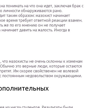
а понимать на что она идет, заключая брак с
го личности обнаруживаются рано.
ит таким образом: мазохист начинает
рое время требует ответной реакции взамен.
ь же по его мнению он не получает
начинает давить на жалость. Иногда в
, что мазохисты не очень склонны к изменам
Обычно это верные люди, которые остаются
претят. Им скорее свойственен не волевой
 с постоянным недовольством окружающими.
дополнительных
ев из числа студентов. Результаты были