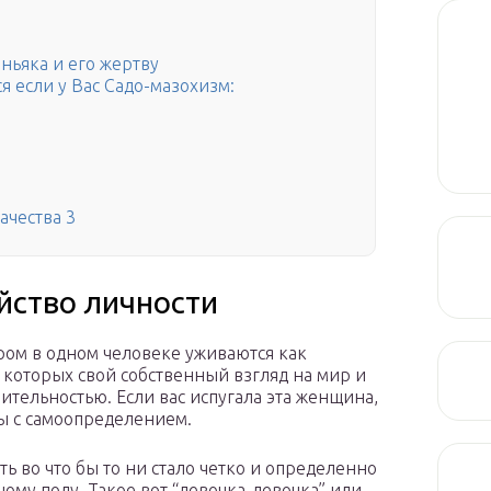
аньяка и его жертву
я если у Вас Садо-мазохизм:
ачества 3
йство личности
ором в одном человеке уживаются как
 которых свой собственный взгляд на мир и
тельностью. Если вас испугала эта женщина,
мы с самоопределением.
ь во что бы то ни стало четко и определенно
му полу. Такое вот “девочка-девочка” или