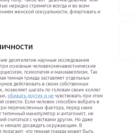
ью нередко стремятся всегда и во всем
ением женской сексуальности, флиртовать и
личности
ние десятилетия научные исследования
три основные человеконенавистнические
арциссизм, психопатия и макиавеллизм. Так
ая темная триада заставляет отдельных
умов действовать в своих собственных
х, позволяет шагать по головам своих коллег
ых,
обижать других и не
чувствовать при этом
й совести.
Если человек способен вобрать в
 три перечисленных фактора, перед нами
т типичный манипулятор и антагонист, не
й считаться с чувствами других. Но даже
ен немало досаждать окружающим. В
полагают, что темная триада может быть