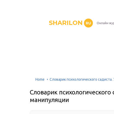
SHARILON
RU
Онлайн-жу
Home
Словарик психологического садиста. 
Словарик психологического с
манипуляции