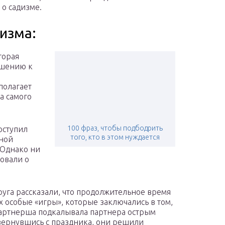
 о садизме.
изма:
торая
ошению к
полагает
а самого
100 фраз, чтобы подбодрить
оступил
того, кто в этом нуждается
ьной
 Однако ни
вовали о
руга рассказали, что продолжительное время
особые «игры», которые заключались в том,
партнерша подкалывала партнера острым
 вернувшись с праздника, они решили