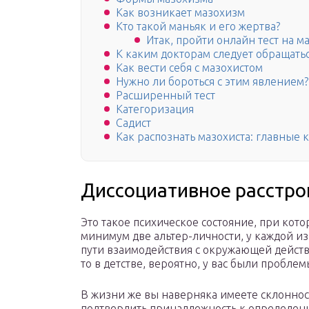
Как возникает мазохизм
Кто такой маньяк и его жертва?
Итак, пройти онлайн тест на м
К каким докторам следует обращатьс
Как вести себя с мазохистом
Нужно ли бороться с этим явлением?
Расширенный тест
Категоризация
Садист
Как распознать мазохиста: главные к
Диссоциативное расстро
Это такое психическое состояние, при кот
минимум две альтер-личности, у каждой из
пути взаимодействия с окружающей действи
то в детстве, вероятно, у вас были пробле
В жизни же вы наверняка имеете склонност
подтвердить принадлежность к определенно