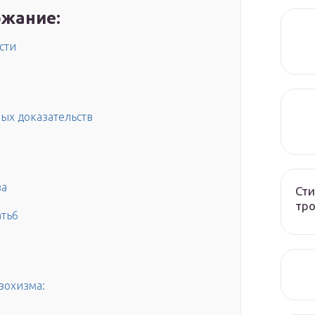
жание:
сти
ых доказательств
ва
Сти
тро
ать6
зохизма: