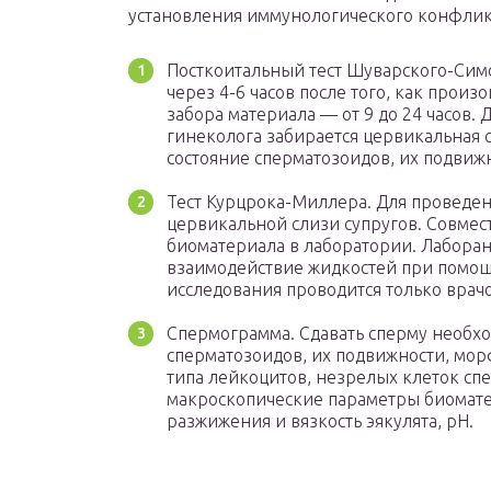
установления иммунологического конфликт
Посткоитальный тест Шуварского-Симс
через 4-6 часов после того, как прои
забора материала — от 9 до 24 часов.
гинеколога забирается цервикальная 
состояние сперматозоидов, их подвиж
Тест Курцрока-Миллера. Для проведен
цервикальной слизи супругов. Совмес
биоматериала в лаборатории. Лаборант
взаимодействие жидкостей при помощ
исследования проводится только врач
Спермограмма. Сдавать сперму необхо
сперматозоидов, их подвижности, мор
типа лейкоцитов, незрелых клеток сп
макроскопические параметры биомате
разжижения и вязкость эякулята, pH.