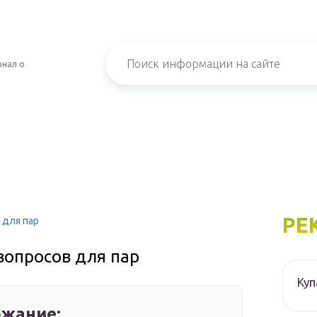
рнал о
РЕ
 для пар
 вопросов для пар
Куп
жание: