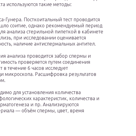
а используются такие методы:
а-Гунера. Посткоитальный тест проводится
зошло соитие, однако рекомендуемый период
 Для анализа стерильной пипеткой в кабинете
слизь, при исследовании оценивается
ность, наличие антиспермальных антител.
ия анализа проводится забор спермы и
тимость проверяется путем соединения
 в течение 6 часов исследует
и микроскопа. Расшифровка результатов
ом.
димо для установления количества
фологических характеристик, количества и
ерматогенеза и пр. Анализируются
риала — объём спермы, цвет, время