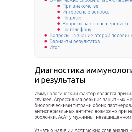
О чем можно спросить парня: переч
При знакомстве
Интересные вопросы
Пошлые
Вопросы парню по переписке
По телефону
Вопросы на знание второй половин
Варианты результатов
Итог
Диагностика иммунолог
и результаты
Иммунологический фактор является причи
случаев. Агрессивная реакция защитных м
биологическими титрами обоих партнеров
антиспермальных антител возможно при н
оболочки, АсАт у мужчины, незащищенном 
Узнать о наличии АсАт можно сдав анализ н