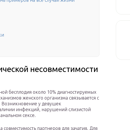
ень примеров на все случаи жизни
ки
ической несовместимости
ной бесплодия около 10% диагностируемых
еханизмов женского организма связывается с
. Возникновение у девушек
аличии инфекций, нарушений слизистой
анальном сексе.
а совместимость партнеров для зачатия. Для