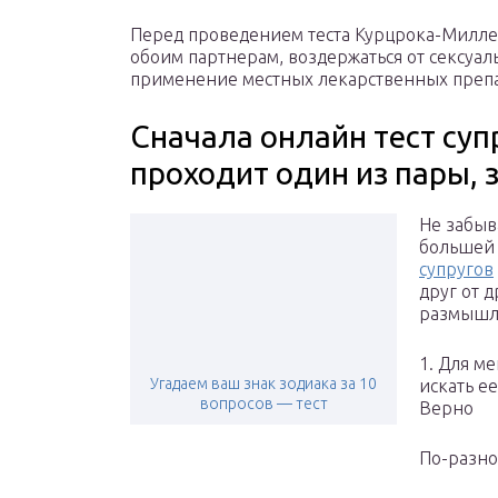
Перед проведением теста Курцрока-Милле
обоим партнерам, воздержаться от сексуал
применение местных лекарственных препа
Сначала онлайн тест су
проходит один из пары, 
Не забыв
большей 
супругов
друг от д
размышля
1. Для ме
Угадаем ваш знак зодиака за 10
искать ее
вопросов — тест
Верно
По-разн