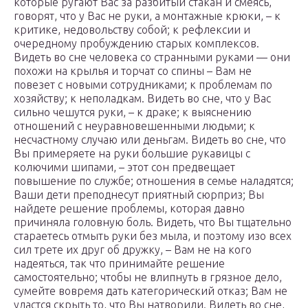
которые ругают Вас за разбитый стакан и смеясь,
говорят, что у Вас не руки, а монтажные крюки, – к
критике, недовольству собой; к рефлексии и
очередному пробуждению старых комплексов.
Видеть во сне человека со странными руками — они
похожи на крылья и торчат со спины – Вам не
повезет с новыми сотрудниками; к проблемам по
хозяйству; к неполадкам. Видеть во сне, что у Вас
сильно чешутся руки, – к драке; к выяснению
отношений с неуравновешенными людьми; к
несчастному случаю или деньгам. Видеть во сне, что
Вы примеряете на руки большие рукавицы с
колючими шипами, – этот сон предвещает
повышение по службе; отношения в семье наладятся;
Ваши дети преподнесут приятный сюрприз; Вы
найдете решение проблемы, которая давно
причиняла головную боль. Видеть, что Вы тщательно
стараетесь отмыть руки без мыла, и поэтому изо всех
сил трете их друг об дружку, – Вам не на кого
надеяться, так что принимайте решение
самостоятельно; чтобы не влипнуть в грязное дело,
сумейте вовремя дать категорический отказ; Вам не
удастся скрыть то, что Вы натворили. Видеть во сне,