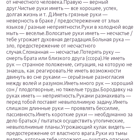
от нечестного человека.Правую — верный
друг.Чистые руки иметь — все хорошее, успех,
долгая жизнь и т. Д.Иметь грязные руки —
неверность в браке / предостережение от злых
языков / разные неприятности.Руки в холодной воде
мыть — веселье.Волосатые руки иметь — несчастье /
тебе угрожает духовная деградация.Больная рука —
зло, предостережение от несчастного
случая.Сломанная — несчастье.Потерять руку —
смерть брата или близкого друга (ссора).Не иметь
рук — странное положение, ситуация, на которую не
знаешь, как реагировать.Не иметь возможности
двинуть во сне руками — серьёзные разногласия
между волей и разумом.Иметь много рук — хороший
сон / плодотворные, но тяжелые труды.Бородавку на
руках иметь — неприятность.Руками размахивать —
перед тобой поставят невыполнимую задачу.Иметь
слишком длинные руки — проявлять бессилие,
пассивность.Иметь короткие руки — необдуманно за
дело браться / пытаться осуществить утопические,
невыполнимые планы.Угрожающий кулак видеть —
предостережение от властного врага.Руки из тьмы
видеть, которые тебе угрожают — ощутить опасную