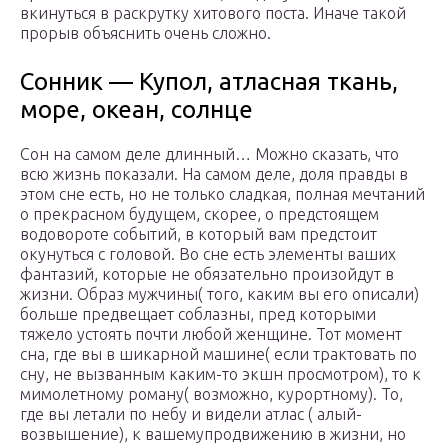
вкинуться в раскрутку хитового поста. Иначе такой
прорыв объяснить очень сложно.
Сонник — Купол, атласная ткань,
море, океан, солнце
Сон на самом деле длинный… Можно сказать, что
всю жизнь показали. На самом деле, доля правды в
этом сне есть, но не только сладкая, полная мечтаний
о прекрасном будущем, скорее, о предстоящем
водовороте событий, в который вам предстоит
окунуться с головой. Во сне есть элементы ваших
фантазий, которые не обязательно произойдут в
жизни. Образ мужчины( того, каким вы его описали)
больше предвещает соблазны, пред которыми
тяжело устоять почти любой женщине. Тот момент
сна, где вы в шикарной машине( если трактовать по
сну, не вызванным каким-то экшн просмотром), то к
мимолетному роману( возможно, курортному). То,
где вы летали по небу и видели атлас ( алый-
возвышение), к вашемупродвижению в жизни, но