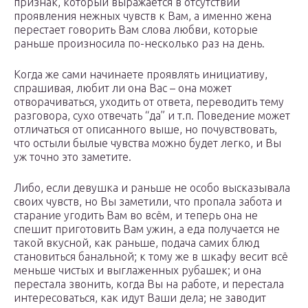
признак, который выражается в отсутствии
проявления нежных чувств к Вам, а именно жена
перестает говорить Вам слова любви, которые
раньше произносила по-несколько раз на день.
Когда же сами начинаете проявлять инициативу,
спрашивая, любит ли она Вас – она может
отворачиваться, уходить от ответа, переводить тему
разговора, сухо отвечать “да” и т.п. Поведение может
отличаться от описанного выше, но почувствовать,
что остыли былые чувства можно будет легко, и Вы
уж точно это заметите.
Либо, если девушка и раньше не особо высказывала
своих чувств, но Вы заметили, что пропала забота и
старание угодить Вам во всём, и теперь она не
спешит приготовить Вам ужин, а еда получается не
такой вкусной, как раньше, подача самих блюд
становиться банальной; к тому же в шкафу весит всё
меньше чистых и выглаженных рубашек; и она
перестала звонить, когда Вы на работе, и перестала
интересоваться, как идут Ваши дела; не заводит