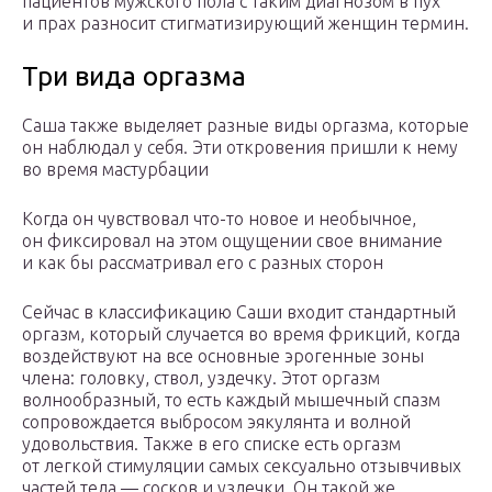
пациентов мужского пола с таким диагнозом в пух
и прах разносит стигматизирующий женщин термин.
Три вида оргазма
Саша также выделяет разные виды оргазма, которые
он наблюдал у себя. Эти откровения пришли к нему
во время мастурбации
Когда он чувствовал что-то новое и необычное,
он фиксировал на этом ощущении свое внимание
и как бы рассматривал его с разных сторон
Сейчас в классификацию Саши входит стандартный
оргазм, который случается во время фрикций, когда
воздействуют на все основные эрогенные зоны
члена: головку, ствол, уздечку. Этот оргазм
волнообразный, то есть каждый мышечный спазм
сопровождается выбросом эякулянта и волной
удовольствия. Также в его списке есть оргазм
от легкой стимуляции самых сексуально отзывчивых
частей тела — сосков и уздечки. Он такой же