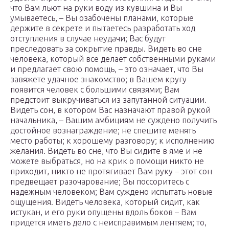
что Вам льют на руки воду из кувшина и Вы
умываетесь, – Вы озабочены планами, которые
держите в секрете и пытаетесь разработать ход
отступления в случае неудачи; Вас будут
преследовать за сокрытие правды. Видеть во сне
человека, который все делает собственными руками
и предлагает свою помощь, – это означает, что Вы
завяжете удачное знакомство; в Вашем кругу
появится человек с большими связями; Вам
предстоит выкручиваться из запутанной ситуации.
Видеть сон, в котором Вас назначают правой рукой
начальника, – Вашим амбициям не суждено получить
достойное вознаграждение; не спешите менять
место работы; к хорошему разговору; к исполнению
желания. Видеть во сне, что Вы сидите в яме и не
можете выбраться, но на крик о помощи никто не
приходит, никто не протягивает Вам руку – этот сон
предвещает разочарование; Вы поссоритесь с
надежным человеком; Вам суждено испытать новые
ощущения. Видеть человека, который сидит, как
истукан, и его руки опущены вдоль боков – Вам
придется иметь дело с неисправимым лентяем; то,