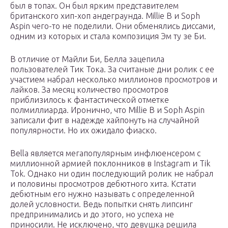
был в топах. Он был ярким представителем
британского хип-хоп андеграунда. Millie B и Soph
Aspin чего-то не поделили. Они обменялись диссами,
одним из которых и стала композиция Эм ту зе Би.
В отличие от Майли Би, Белла зацепила
пользователей Тик Тока. За считаные дни ролик с ее
участием набрал несколько миллионов просмотров и
лайков. За месяц количество просмотров
приблизилось к фантастической отметке
полмиллиарда. Иронично, что Millie B и Soph Aspin
записали фит в надежде хайпонуть на случайной
популярности. Но их ожидало фиаско.
Bella является мегапопулярным инфлюенсером с
миллионной армией поклонников в Instagram и Tik
Tok. Однако ни один последующий ролик не набрал
и половины просмотров дебютного хита. Кстати
дебютным его нужно называть с определенной
долей условности. Ведь попытки снять липсинг
предпринимались и до этого, но успеха не
приносили. Не исключено, что девушка решила