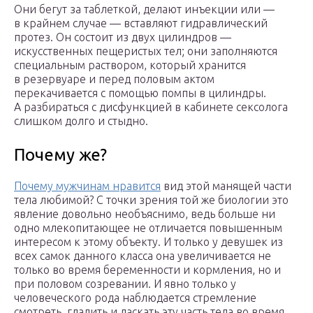
Они бегут за таблеткой, делают инъекции или —
в крайнем случае — вставляют гидравлический
протез. Он состоит из двух цилиндров —
искусственных пещеристых тел; они заполняются
специальным раствором, который хранится
в резервуаре и перед половым актом
перекачивается с помощью помпы в цилиндры.
А разбираться с дисфункцией в кабинете сексолога
слишком долго и стыдно.
Почему же?
Почему мужчинам нравится
вид этой манящей части
тела любимой? С точки зрения той же биологии это
явление довольно необъяснимо, ведь больше ни
одно млекопитающее не отличается повышенным
интересом к этому объекту. И только у девушек из
всех самок данного класса она увеличивается не
только во время беременности и кормления, но и
при половом созревании. И явно только у
человеческого рода наблюдается стремление
смотреть, гладить и ласкать эту часть тела во время