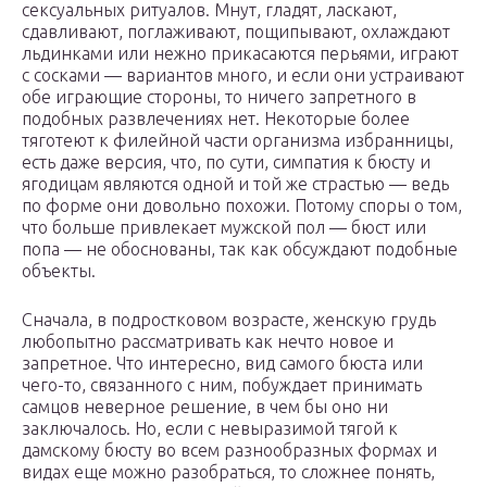
сексуальных ритуалов. Мнут, гладят, ласкают,
сдавливают, поглаживают, пощипывают, охлаждают
льдинками или нежно прикасаются перьями, играют
с сосками — вариантов много, и если они устраивают
обе играющие стороны, то ничего запретного в
подобных развлечениях нет. Некоторые более
тяготеют к филейной части организма избранницы,
есть даже версия, что, по сути, симпатия к бюсту и
ягодицам являются одной и той же страстью — ведь
по форме они довольно похожи. Потому споры о том,
что больше привлекает мужской пол — бюст или
попа — не обоснованы, так как обсуждают подобные
объекты.
Сначала, в подростковом возрасте, женскую грудь
любопытно рассматривать как нечто новое и
запретное. Что интересно, вид самого бюста или
чего-то, связанного с ним, побуждает принимать
самцов неверное решение, в чем бы оно ни
заключалось. Но, если с невыразимой тягой к
дамскому бюсту во всем разнообразных формах и
видах еще можно разобраться, то сложнее понять,