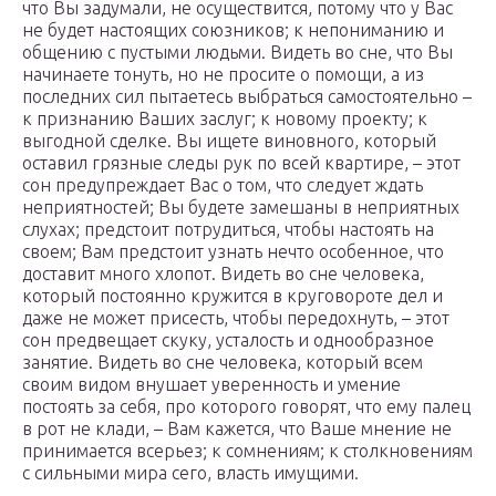
что Вы задумали, не осуществится, потому что у Вас
не будет настоящих союзников; к непониманию и
общению с пустыми людьми. Видеть во сне, что Вы
начинаете тонуть, но не просите о помощи, а из
последних сил пытаетесь выбраться самостоятельно –
к признанию Ваших заслуг; к новому проекту; к
выгодной сделке. Вы ищете виновного, который
оставил грязные следы рук по всей квартире, – этот
сон предупреждает Вас о том, что следует ждать
неприятностей; Вы будете замешаны в неприятных
слухах; предстоит потрудиться, чтобы настоять на
своем; Вам предстоит узнать нечто особенное, что
доставит много хлопот. Видеть во сне человека,
который постоянно кружится в круговороте дел и
даже не может присесть, чтобы передохнуть, – этот
сон предвещает скуку, усталость и однообразное
занятие. Видеть во сне человека, который всем
своим видом внушает уверенность и умение
постоять за себя, про которого говорят, что ему палец
в рот не клади, – Вам кажется, что Ваше мнение не
принимается всерьез; к сомнениям; к столкновениям
с сильными мира сего, власть имущими.